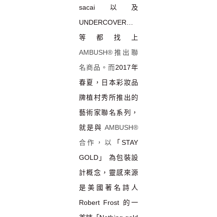
sacai
以及
UNDERCOVER
…
等都找上
AMBUSH®推出聯
名商品。而
2017
年
春夏，日本彩妝品
牌植村秀所推出的
藝術家聯名系列，
就是與
AMBUSH®
合作，以
「
STAY
GOLD
」 為包裝設
計概念，
靈感來
源
是
美國著名詩人
Robert Frost
的一