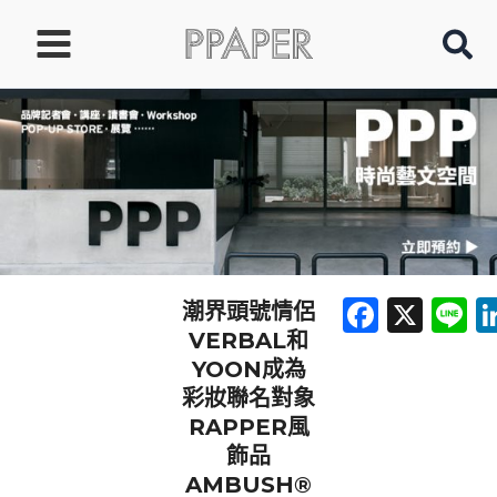
跳
至
主
要
內
容
Faceb
X
L
潮界頭號情侶
VERBAL和
YOON成為
彩妝聯名對象
RAPPER風
飾品
AMBUSH®