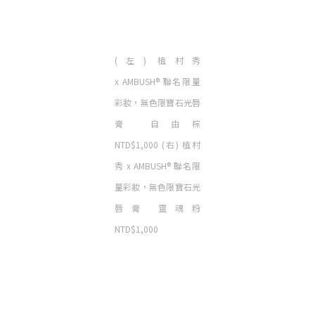
(左) 植村秀
x
AMBUSH®
聯名限量
彩妝，無色限寶石光唇
膏 自由棕
NTD$1,000 (右) 植村
秀 x
AMBUSH®
聯名限
量彩妝，無色限寶石光
唇膏 靈魂粉
NTD$1,000