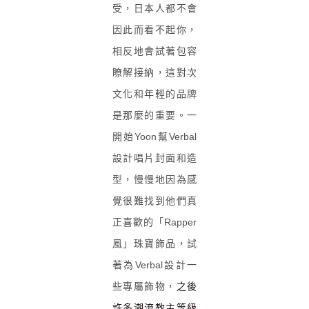
受，日本人都不會
因此而看不起你，
相反地會試著包容
瞭解接納，這對次
文化和年輕的品牌
是那麼的重要。一
開始Yoon幫Verbal
設計唱片封面和造
型，慢慢地因為感
覺很難找到他們真
正喜歡的
「Rapper
風」珠寶飾品，試
著為Verbal設計一
些專屬飾物，
之後
許多潮流教主等級