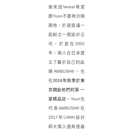
後來因Verbal希望
跟Yoon
不要再分隔
兩地，於是提議一
起創立一間設計公
司，於是在2002
年，兩人在日本建
立了屬於
自己的品
牌
AMBUSH®，也
在
2016
年秋季於東
京開設他們的第 一
家精品店
。Yoon也
代表
AMBUSH®
在
2017年LVMH設計
師大獎入選角逐最