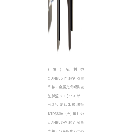
(左) 植村秀
x
AMBUSH®
聯名限量
彩妝，金屬光燦眼影蜜
追夢藍 NTD$950 新一
代3秒魔法眼線膠筆
NTD$850 (右) 植村秀
x
AMBUSH®
聯名限量
彩妝，無色限寶石光唇