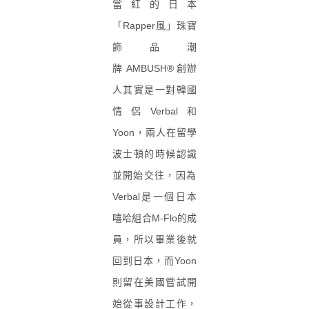
當紅的日本
「Rapper風」珠寶
飾品潮
牌
AMBUSH® 創辦
人其實是一對韓國
情侶Verbal和
Yoon，兩人在
留學
波士頓的時候認識
並開始
交往，因為
Verbal是一個日本
嘻哈組合M-Flo的成
員，所以畢業後就
回到日本，而Yoo
n
則留在美國嘗試開
始從事設計工作，