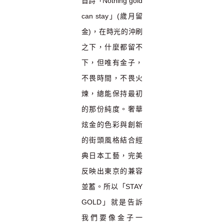
首詩「
Nothing gold
can stay」(歲月留
金)，在時光的沖刷
之下，什麼都留不
下，但唯有金子，
不畏時間，不畏火
煉，總能保持最初
的那份純度。
奢華
炫金的色彩與創新
的街頭風格結合經
典日本工藝，完美
反映出東京的兼容
並蓄
。所以
「
STAY
GOLD
」
就是告訴
我們要像金子一