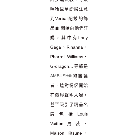
嘻哈巨星紛紛注意
到
Verbal
配戴的飾
品並 開始向他們訂
購，其中有
Lady
Gaga
、
Rihanna
、
Pharrell Williams
、
G-dragon…等都是
AMBUSH®
的擁護
者，這對情侶開始
在潮界聲明大噪，
甚至吸引了精品名
牌
包括
Louis
Vuitton
男裝、
Maison Kitsuné
、