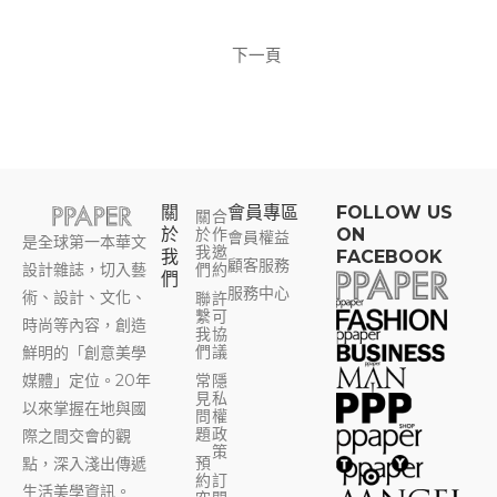
下一頁
關
會員專區​
FOLLOW US
關
合
於
於
作
ON
會員權益
是全球第一本華文
我
邀
我
FACEBOOK
顧客服務
設計雜誌，切入藝
們
約
們
服務中心
術、設計、文化、
聯
許
繫
可
時尚等內容，創造
我
協
們
議
鮮明的「創意美學
媒體」定位。20年
常
隱
見
私
以來掌握在地與國
問
權
題
政
際之間交會的觀
策
預
點，深入淺出傳遞
約
訂
生活美學資訊。