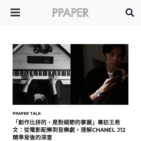
跳
至
主
要
內
容
PPAPER TALK
「創作比拼的，是對細節的掌握」專訪王希
文：從電影配樂到音樂劇，理解CHANEL J12
精準背後的深意