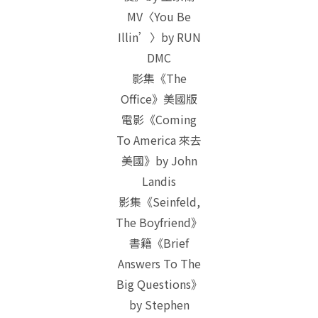
MV〈You Be
Illin’〉by RUN
DMC
影集《The
Office》美國版
電影《Coming
To America 來去
美國》by John
Landis
影集《Seinfeld,
The Boyfriend》
書籍《Brief
Answers To The
Big Questions》
by Stephen