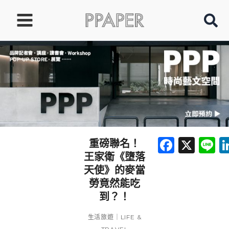
跳
至
主
要
內
容
Faceb
X
L
重磅聯名！
王家衛《墮落
天使》的麥當
勞竟然能吃
到？！
生活旅遊｜LIFE &