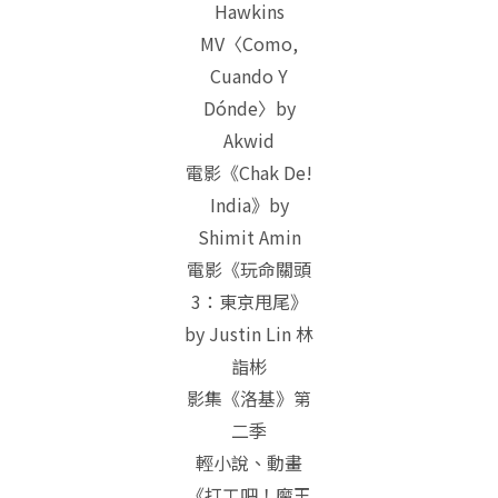
Hawkins
MV〈Como,
Cuando Y
Dónde〉by
Akwid
電影《Chak De!
India》by
Shimit Amin
電影《玩命關頭
3：東京甩尾》
by Justin Lin 林
詣彬
影集《洛基》第
二季
輕小說、動畫
《打工吧！魔王