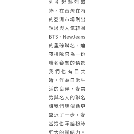
列引起熱烈追
捧，在台灣在內
的亞洲市場則出
現過與人氣韓團
BTS、NewJeans
的重磅聯名，連
夜排隊只為一份
聯名套餐的情景
我們也有目共
睹。作為日常生
活的良伴，麥當
勞與名人的聯名
讓我們與偶像更
靠近了一步，麥
當勞也深諳粉絲
強大的團結力。