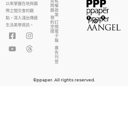
見
私
以來掌握在地與國
問
權
題
政
際之間交會的觀
策
預
點，深入淺出傳遞
約
訂
生活美學資訊。
空
閱
F
Y
I
T
間
電
子
a
o
n
h
報
c
u
s
r
廣
告
e
t
t
e
刊
b
u
a
a
登
o
b
g
d
o
e
r
s
©ppaper. All rights reserved.
k
a
-
m
s
q
u
a