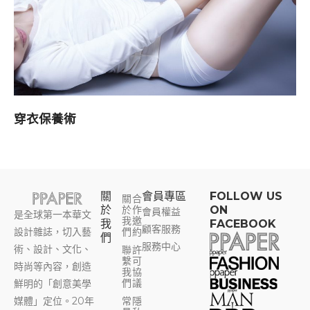
穿衣保養術
關
會員專區​
FOLLOW US
關
合
於
於
作
ON
會員權益
是全球第一本華文
我
邀
我
FACEBOOK
顧客服務
設計雜誌，切入藝
們
約
們
服務中心
術、設計、文化、
聯
許
繫
可
時尚等內容，創造
我
協
們
議
鮮明的「創意美學
媒體」定位。20年
常
隱