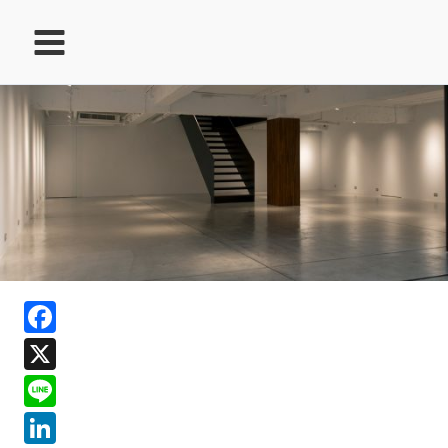
跳
至
主
要
內
容
ook
Facebook
In
X
ds
Line
LinkedIn