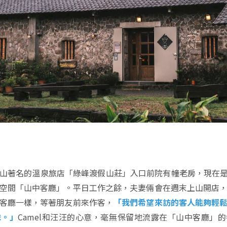
山著名的溫泉旅店「綠峰渡假山莊」入口前院有幢老房，現在是由
空間「山中客廳」。平日工作之餘，夫妻倆會在週末上山開店
客廳一樣，等著朋友前來作客，
「我們希望來訪的客人能夠輕
味。」
Camel和汪汪的心意，毫無保留地流露在「山中客廳」