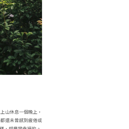
點上山休息一個晚上，
在都還未曾感到疲倦或
樣，感覺蠻幸福的。