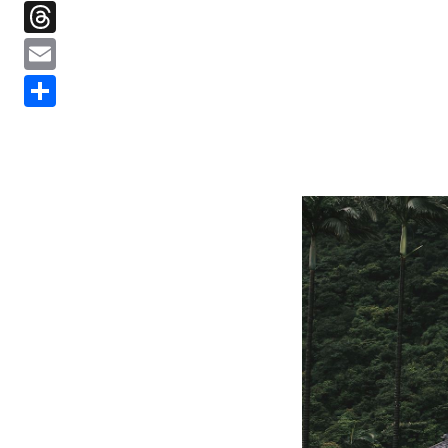
Threads
Email
分
享