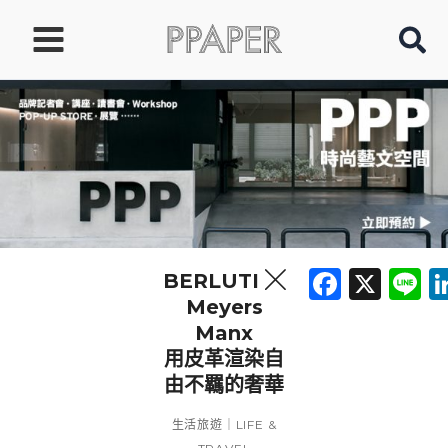
跳
至
主
要
內
容
Faceb
X
L
BERLUTI ╳
Meyers
Manx
用皮革渲染自
由不羈的奢華
生活旅遊｜LIFE &