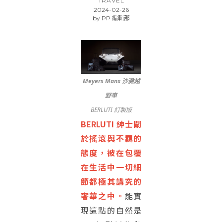
TRAVEL
2024-02-26
by
PP 編輯部
Meyers Manx 沙灘越
野車
BERLUTI 訂製版
BERLUTI 紳士關
於搖滾與不羈的
態度，被在包覆
在生活中一切細
節都極其講究的
奢華之中。
能實
現這點的自然是