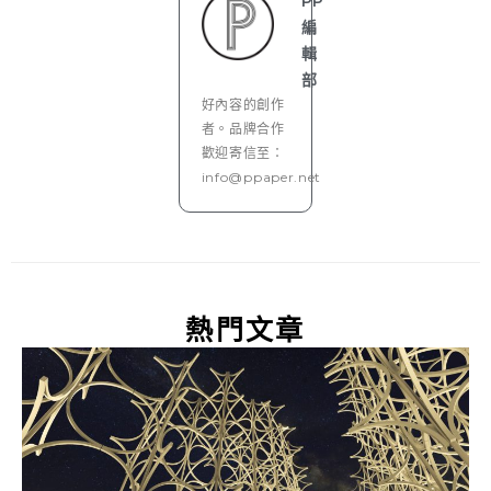
PP
編
輯
部
好內容的創作
者。品牌合作
歡迎寄信至：
info@ppaper.net
熱門文章