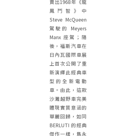
賣出1968年《龍
鳳鬥智》中
Steve McQueen
駕駛的 Meyers
Manx 座駕；隨
後，福斯汽車在
日內瓦國際車展
上首次公開了重
新演繹此經典車
型的全新電動
車。由此，這款
沙灘越野車完美
體現實質意涵的
華麗回歸，如同
BERLUTI 的經典
傑作一樣，雋永