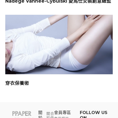
Nadège Vanhee-Cybulski 愛馬仕女裝創意總監
穿衣保養術
關
會員專區​
FOLLOW US
關
合
於
於
作
ON