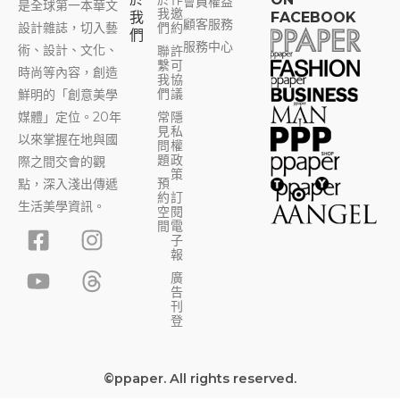
會員權益
是全球第一本華文
我
邀
我
FACEBOOK
顧客服務
設計雜誌，切入藝
們
約
們
服務中心
術、設計、文化、
聯
許
繫
可
時尚等內容，創造
我
協
們
議
鮮明的「創意美學
媒體」定位。20年
常
隱
見
私
以來掌握在地與國
問
權
題
政
際之間交會的觀
策
預
點，深入淺出傳遞
約
訂
生活美學資訊。
空
閱
F
Y
I
T
間
電
子
a
o
n
h
報
c
u
s
r
廣
告
e
t
t
e
刊
b
u
a
a
登
o
b
g
d
o
e
r
s
©ppaper. All rights reserved.
k
a