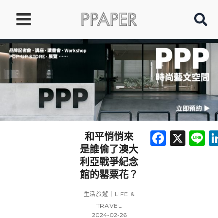
跳
至
主
要
內
容
Faceb
X
L
和平悄悄來
是誰偷了澳大
利亞戰爭紀念
館的罌粟花？
生活旅遊｜LIFE &
TRAVEL
2024-02-26