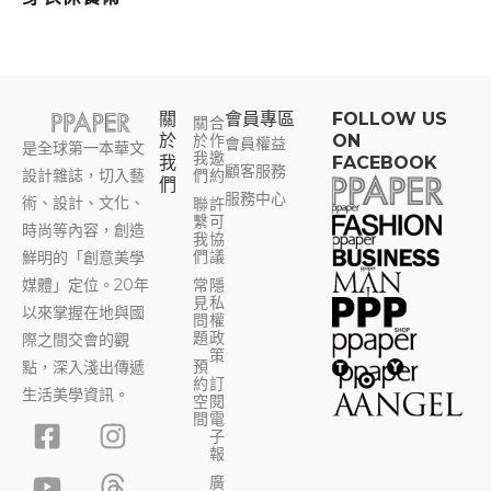
關
會員專區​
FOLLOW US
關
合
於
於
作
ON
會員權益
是全球第一本華文
我
邀
我
FACEBOOK
顧客服務
設計雜誌，切入藝
們
約
們
服務中心
術、設計、文化、
聯
許
繫
可
時尚等內容，創造
我
協
們
議
鮮明的「創意美學
媒體」定位。20年
常
隱
見
私
以來掌握在地與國
問
權
題
政
際之間交會的觀
策
預
點，深入淺出傳遞
約
訂
生活美學資訊。
空
閱
F
Y
I
T
間
電
子
a
o
n
h
報
c
u
s
r
廣