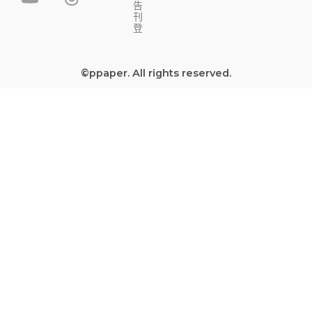
告
e
t
t
e
刊
b
u
a
a
登
o
b
g
d
o
e
r
s
©ppaper. All rights reserved.
k
a
-
m
s
q
u
a
r
e