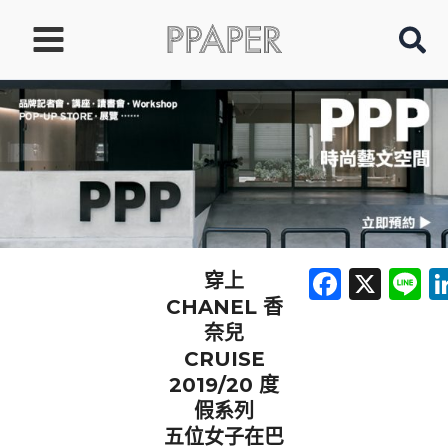
跳
至
主
要
內
容
Faceb
X
L
穿上
CHANEL 香
奈兒
CRUISE
2019/20 度
假系列
五位女子在巴