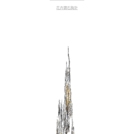
花卉鑽石胸針