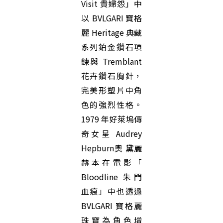
Visit 貴婦怨」中
以 BVLGARI 寶格
麗 Heritage 典藏
系列鉑金鑽石項
鍊與 Tremblant
花卉鑽石胸針，
完美形塑片中角
色的強烈性格。
1979 年好萊塢傳
奇女星 Audrey
Hepburn奧 黛麗
赫本在電影「
Bloodline 朱門
血痕」中也透過
BVLGARI 寶格麗
珠寶為角色增