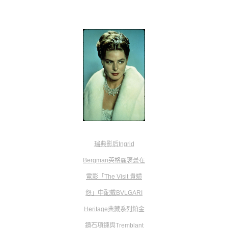
瑞典影后Ingrid
Bergman英格麗褒曼在
電影
「The Visit 貴婦
怨」
中配戴BVLGARI
Heritage典藏系列鉑金
鑽石項鍊與Tremblant