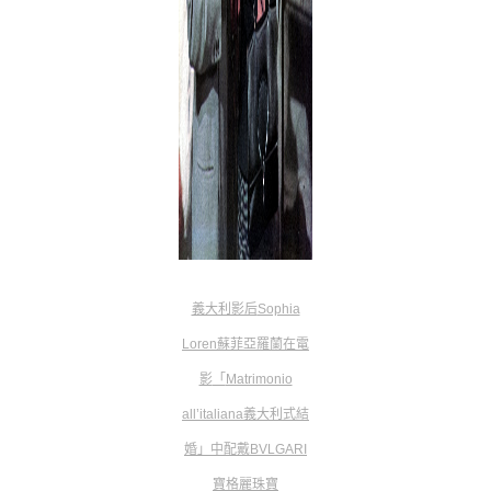
義大利影后
Sophia
Loren
蘇菲亞羅蘭在電
影
「
Matrimonio
all’italiana
義大利式結
婚
」
中配戴BVLGARI
寶格麗珠寶