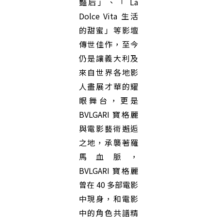
豔后」、「 La
Dolce Vita 生活
的甜蜜」等影壇
傳世佳作，至今
仍是讓義大利及
來自世界各地影
人盡展才華的耀
眼舞台，更是
BVLGARI 寶格麗
與電影藝術邂逅
之地，承襲著羅
馬血脈，
BVLGARI 寶格麗
曾在 40 多部電影
中現身，和電影
中的角色共譜精