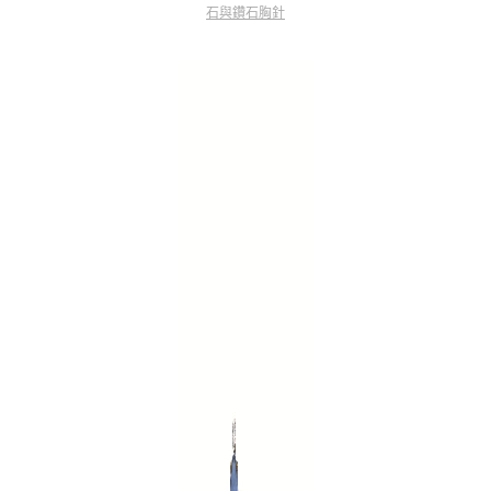
石與鑽石胸針