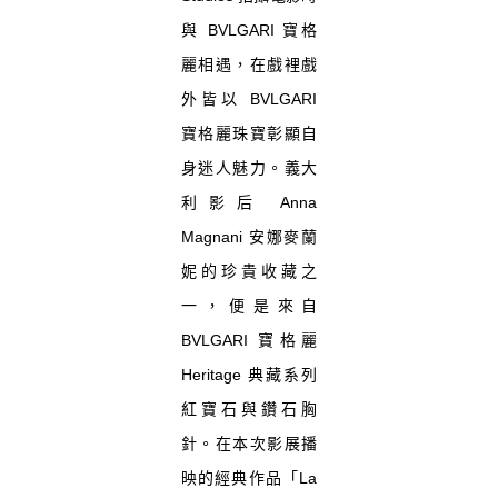
與 BVLGARI 寶格
麗相遇，在戲裡戲
外皆以 BVLGARI
寶格麗珠寶彰顯自
身迷人魅力。義大
利影后 Anna
Magnani 安娜麥蘭
妮的珍貴收藏之
一，便是來自
BVLGARI 寶格麗
Heritage 典藏系列
紅寶石與鑽石胸
針。在本次影展播
映的經典作品「La