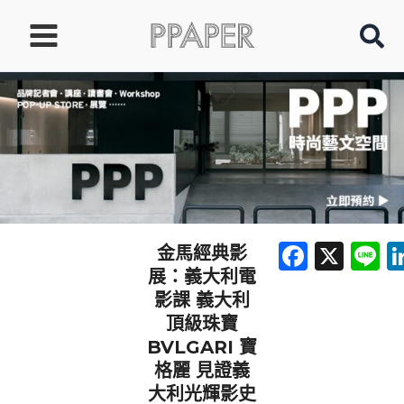
跳
至
主
要
內
容
Faceb
X
L
金馬經典影
展：義大利電
影課 義大利
頂級珠寶
BVLGARI 寶
格麗 見證義
大利光輝影史