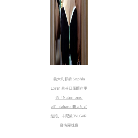
義大利影后 Sophia
Loren 蘇菲亞羅蘭
在電
影「Matrimonio
all’italiana 義大利式
結婚」中配戴
BVLGARI
寶格麗珠寶