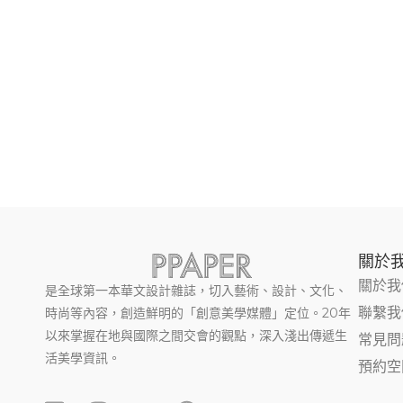
關於
關於我
是全球第一本華文設計雜誌，切入藝術、設計、文化、
聯繫我
時尚等內容，創造鮮明的「創意美學媒體」定位。20年
以來掌握在地與國際之間交會的觀點，深入淺出傳遞生
常見問
活美學資訊。
預約空
F
I
Y
T