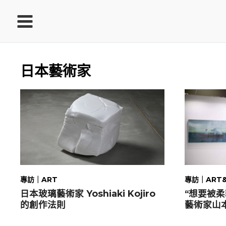
跳
至
主
要
內
日本藝術家
容
ook
In
專訪｜ART
專訪｜ART&
ds
日本玻璃藝術家 Yoshiaki Kojiro
“想要被
的創作法則
藝術家山