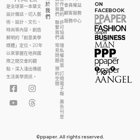
於
於
作
ON
會員權益
是全球第一本華文
我
邀
我
FACEBOOK
顧客服務
設計雜誌，切入藝
們
約
們
服務中心
術、設計、文化、
聯
許
繫
可
時尚等內容，創造
我
協
們
議
鮮明的「創意美學
媒體」定位。20年
常
隱
見
私
以來掌握在地與國
問
權
題
政
際之間交會的觀
策
預
點，深入淺出傳遞
約
訂
生活美學資訊。
空
閱
F
Y
I
T
間
電
子
a
o
n
h
報
c
u
s
r
廣
告
e
t
t
e
刊
b
u
a
a
登
o
b
g
d
o
e
r
s
©ppaper. All rights reserved.