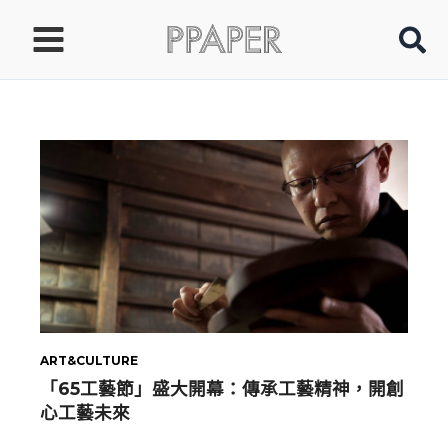
跳
至
主
要
內
容
ART&CULTURE
「65工藝節」盛大開幕：傳承工藝精神，開創
心工藝未來