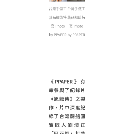
台灣手做工
台灣手做工
藝品細節特
藝品細節特
寫 Photo
寫 Photo
by PPAPER
by PPAPER
《PPAPER》有
幸參與了紀錄片
《旭龍傳》之製
作，片中深度紀
錄了台灣龍船國
寶匠人劉清正
「阿正師」打造