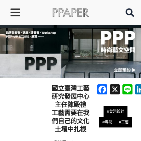
跳
至
主
要
內
容
Faceb
X
L
國立臺灣工藝
研究發展中心
主任陳殿禮
#台灣設計
工藝需要在我
們自己的文化
#專訪
#工藝
土壤中扎根