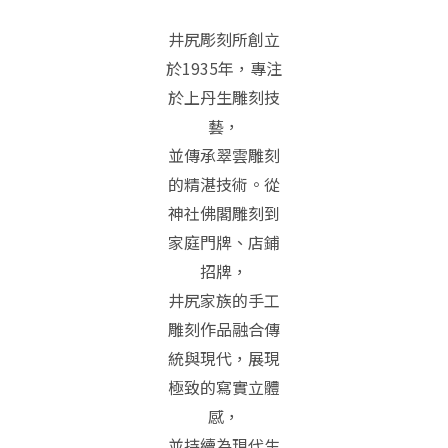
井尻彫刻所創立
於1935年，專注
於上丹生雕刻技
藝，
並傳承翠雲雕刻
的精湛技術。從
神社佛閣雕刻到
家庭門牌、店鋪
招牌，
井尻家族的手工
雕刻作品融合傳
統與現代，展現
極致的寫實立體
感，
並持續為現代生