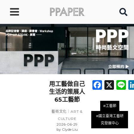
跳
至
主
要
內
容
Faceb
X
L
用工藝做自己
生活的策展人
65工藝節
#工藝節
藝術文化｜ART &
#國立臺灣工藝研
CULTURE
究發展中心
2026-06-29
by
Clyde Liu