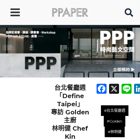
跳
至
主
要
內
容
Faceb
X
L
台北餐廳週
「Define
Taipei」
#台北餐廳週
專訪 Golden
主廚
#Golden
林明健 Chef
#林明健
Kin