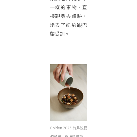
一樣的事物，直
接親身去體驗，
還去了紐約跟巴
黎受訓。
Golden 2025 台北餐廳
週菜單 – 雞肝醬慕斯｜