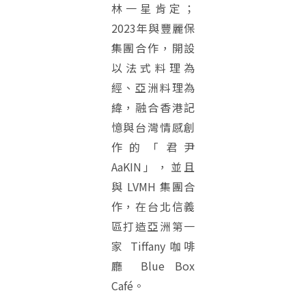
林一星肯定；
2023年與豐麗保
集團合作，開設
以法式料理為
經、亞洲料理為
緯，融合香港記
憶與台灣情感創
作的「君尹
AaKIN」，並且
與 LVMH 集團合
作，在台北信義
區打造亞洲第一
家 Tiffany 咖啡
廳 Blue Box
Café。