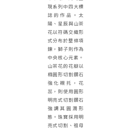
現系列中四大標
誌的作品。太
陽、星辰與山茶
花以符碼交織形
式分布於整條項
鍊，獅子則作為
中央核心元素。
山茶花的花瓣以
橢圓形切割鑽石
強化襯托，花
蕊，則使用圓形
明亮式切割鑽石
強調其圓潤形
態。珠寶採用明
亮式切割、祖母