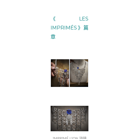
《LES
IMPRIMÉS》篇
章
IMPRIMÉ LION 項鍊