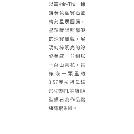
以黃K金打造，鋪
鑲黃色藍寶石並
鐫刻星辰圖騰，
呈現暖陽照耀般
的珠寶風貌，展
現純粹明亮的線
條美感，並綴以
一朵山茶花，其
鑲嵌一顆重約
3.57克拉祖母綠
形切割FL等級IIA
型鑽石為作品點
綴耀眼象徵。