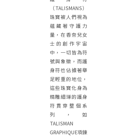
（TALISMANS）
珠寶被人們視為
蘊藏著守護力
量，在香奈兒女
士的創作宇宙
中，一切皆為符
號與象徵，而護
身符也佔據著舉
足輕重的地位，
這些珠寶化身為
精雕細琢的護身
符貫穿整個系
列，如
TALISMAN
GRAPHIQUE項鍊