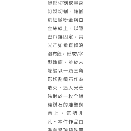
綠形切割或量身
訂製切割，鑲嵌
於細緻粉金與白
金絲線上，以隱
密爪鑲固定，其
光芒如垂直傾瀉
瀑布般，形成V字
型輪廓，並於末
端綴以一顆三角
形切割鑽石作為
收束，迷人光芒
映射於一枚全鋪
鑲鑽石的雕塑獅
首上，氣勢非
凡。本件作品由
香奈兒頂級珠寶