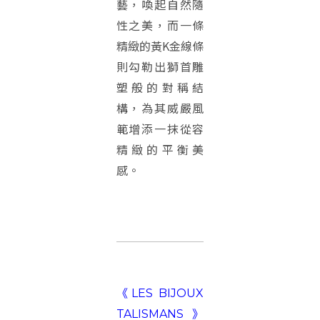
藝，喚起自然隨
性之美，而一條
精緻的黃K金線條
則勾勒出獅首雕
塑般的對稱結
構，為其威嚴風
範增添一抹從容
精緻的平衡美
感。
《LES BIJOUX
TALISMANS》