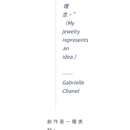
理
念。”
（My
jewelry
represents
an
idea.）
──
Gabrielle
Chanel
創作是一種奧
秘。