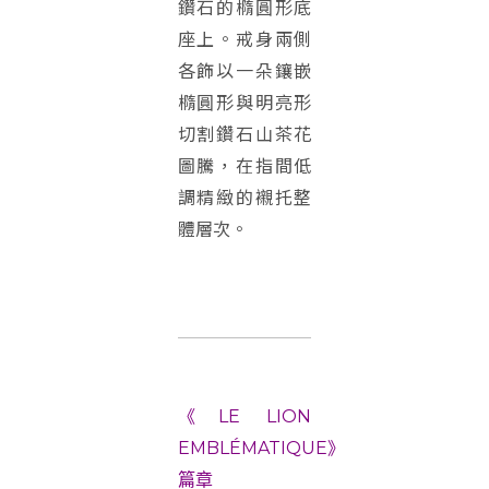
鑽石的橢圓形底
座上。戒身兩側
各飾以一朵鑲嵌
橢圓形與明亮形
切割鑽石山茶花
圖騰，在指間低
調精緻的襯托整
體層次。
《LE LION
EMBLÉMATIQUE》
篇章