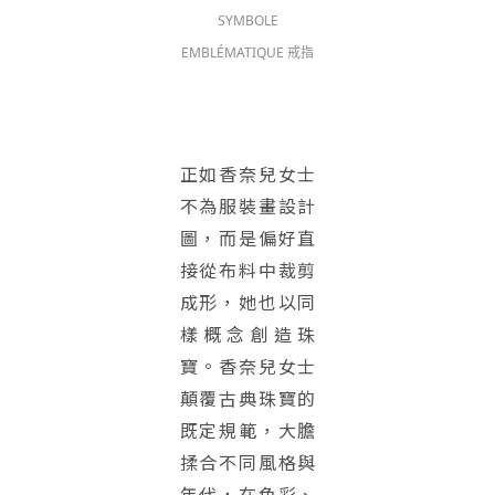
SYMBOLE
EMBLÉMATIQUE 戒指
正如香奈兒女士
不為服裝畫設計
圖，而是偏好直
接從布料中裁剪
成形，她也以同
樣概念創造珠
寶。香奈兒女士
顛覆古典珠寶的
既定規範，大膽
揉合不同風格與
年代，在色彩、