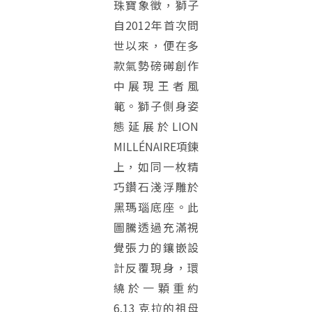
珠寶象徵，獅子
自2012年首次問
世以來，便在多
款氣勢磅礡創作
中展現王者風
範。獅子側身姿
態延展於LION
MILLÉNAIRE項鍊
上，如同一枚精
巧鑽石淺浮雕於
黑瑪瑙底座。此
圖騰透過充滿視
覺張力的鑲嵌設
計反覆現身，環
繞於一顆重約
6.13 克拉的祖母