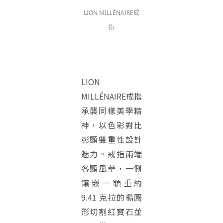
LION MILLÉNAIRE戒
指
LION
MILLÉNAIRE戒指
承襲同樣美學精
神，以色彩對比
彰顯雙重性設計
魅力。戒指兩端
各顯風華，一側
鑲嵌一顆重約
9.41 克拉的橢圓
形切割紅寶石並