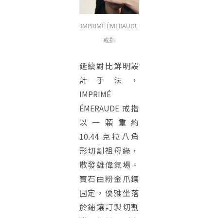
IMPRIMÉ ÉMERAUDE
戒指
延續對比鮮明設
計手法，
IMPRIMÉ
ÉMERAUDE 戒指
以一顆重約
10.44 克拉八角
形切割祖母綠，
散發雄偉氣場。
寶石由粉金爪鑲
固定，優雅坐落
於鋪鑲訂製切割