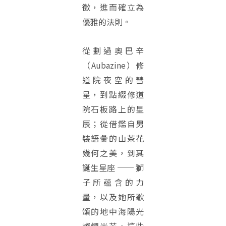
徵，進而確立為
優雅的法則。
從劃過奧巴辛
（Aubazine）修
道院夜空的彗
星，到點綴修道
院石板路上的星
辰；從借鑑自男
裝語彙的山茶花
幾何之美，到其
誕生星座 ── 獅
子所蘊含的力
量，以及她所歌
頌的地中海陽光
燦爛光芒，這些