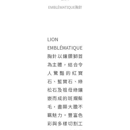
EMBLÉMATIQUE胸針
LION
EMBLÉMATIQUE
胸針以鑲鑽獅首
為主體，結合令
人驚豔的紅寶
石、藍寶石、綠
松石及祖母綠鑲
嵌而成的斑斕鬃
毛，盡顯大膽不
羈魅力。豐富色
彩與多樣切割工