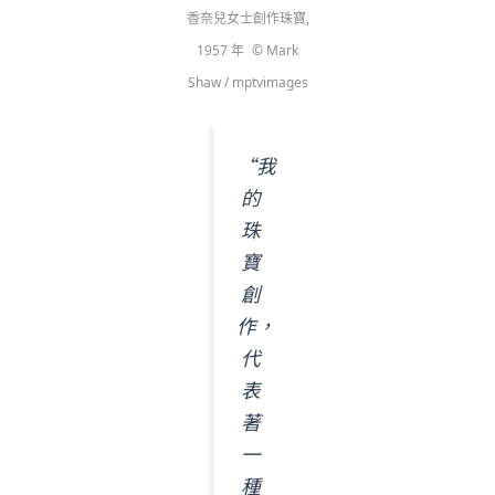
香奈兒女士創作珠寶,
1957 年 © Mark
Shaw / mptvimages
“我
的
珠
寶
創
作，
代
表
著
一
種