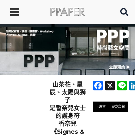
跳
至
主
要
內
容
Faceb
X
L
山茶花、星
辰、太陽與獅
子
#珠寶
#香奈兒
是香奈兒女士
的護身符
香奈兒
《Signes &