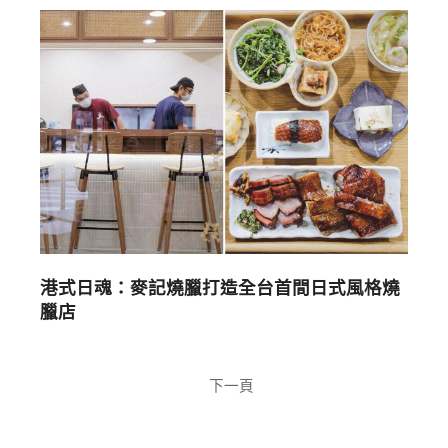
港式日魂：麥記燒臘打造全台首間日式風格燒
臘店
下一頁