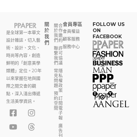
關
會員專區​
FOLLOW US
關
合
於
於
作
ON
會員權益
是全球第一本華文
我
邀
我
FACEBOOK
顧客服務
設計雜誌，切入藝
們
約
們
服務中心
術、設計、文化、
聯
許
繫
可
時尚等內容，創造
我
協
們
議
鮮明的「創意美學
媒體」定位。20年
常
隱
見
私
以來掌握在地與國
問
權
題
政
際之間交會的觀
策
預
點，深入淺出傳遞
約
訂
生活美學資訊。
空
閱
F
Y
I
T
間
電
子
a
o
n
h
報
c
u
s
r
廣
告
e
t
t
e
刊