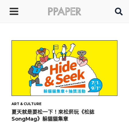
跳
至
主
要
內
容
ART & CULTURE
夏天就是要松一下！來松菸玩《松誌
SongMag》躲貓貓集章