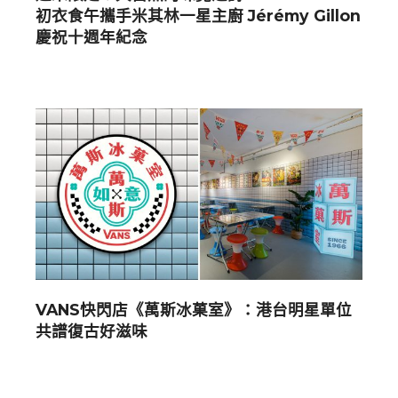
初衣食午攜手米其林一星主廚 Jérémy Gillon
慶祝十週年紀念
VANS快閃店《萬斯冰菓室》：港台明星單位
共譜復古好滋味