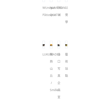
WUnique
NUMÉRO
BEAN
以
Pâtisserie
QUATRE
U
覺
學
LUKUMADES
微
谷
藝
熱
口
術
山
写
站
丘
真
點
/
企
Smille
画
室