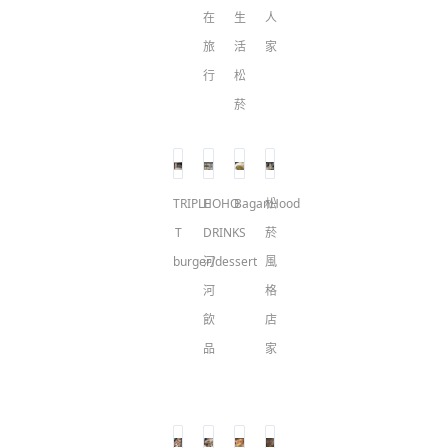
在
生
人
旅
活
家
行
松
菸
TRIPLE
HOHO
BaganHood
松
T
DRINKS
菸
burger/dessert
河
風
河
格
飲
店
品
家