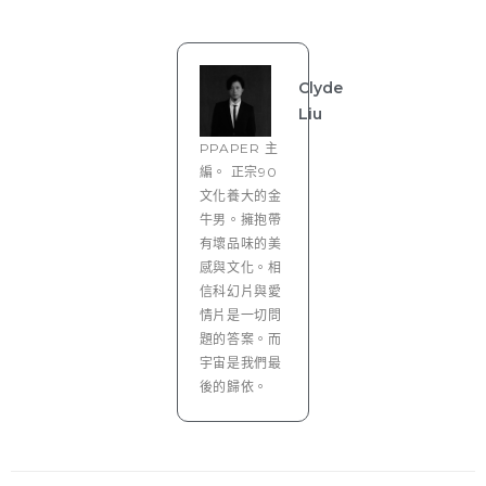
Clyde
Liu
PPAPER 主
編。 正宗90
文化養大的金
牛男。擁抱帶
有壞品味的美
感與文化。相
信科幻片與愛
情片是一切問
題的答案。而
宇宙是我們最
後的歸依。