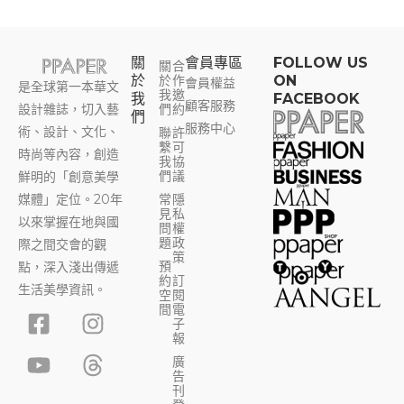
關
會員專區​
FOLLOW US
關
合
於
於
作
ON
會員權益
是全球第一本華文
我
邀
我
FACEBOOK
顧客服務
設計雜誌，切入藝
們
約
們
服務中心
術、設計、文化、
聯
許
繫
可
時尚等內容，創造
我
協
們
議
鮮明的「創意美學
媒體」定位。20年
常
隱
見
私
以來掌握在地與國
問
權
題
政
際之間交會的觀
策
預
點，深入淺出傳遞
約
訂
生活美學資訊。
空
閱
F
Y
I
T
間
電
子
a
o
n
h
報
c
u
s
r
廣
告
e
t
t
e
刊