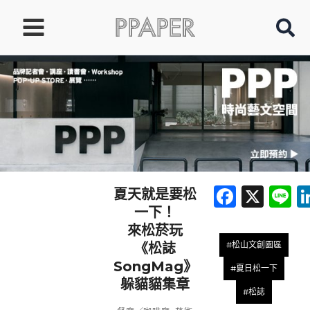
跳
至
主
要
內
容
Faceb
X
L
夏天就是要松
一下！
來松菸玩
#松山文創園區
《松誌
SongMag》
#夏日松一下
躲貓貓集章
#松誌