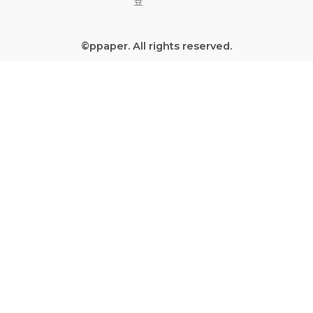
b
u
a
a
登
o
b
g
d
o
e
r
s
©ppaper. All rights reserved.
k
a
-
m
s
q
u
a
r
e