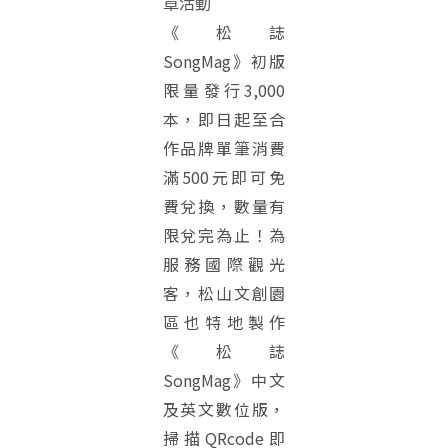
章活動
《松誌
SongMag》初版
限量發行3,000
本，即日起至合
作品牌單筆消費
滿500元即可免
費兌換，數量有
限兌完為止！為
服務國際觀光
客，松山文創園
區也特地製作
《松誌
SongMag》中文
及英文數位版，
掃描QRcode即