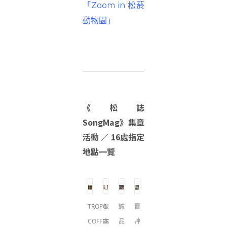
「Zoom in 松菸
動物園」
《松誌
SongMag》集章
活動 ／ 16處指定
地點一覽
TROPO
根
誠
賣
COFFEE
本
品
艸