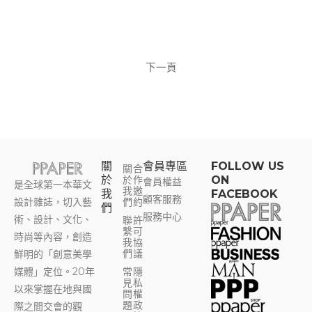
下一頁
關
會員專區​
FOLLOW US
關
合
於
於
作
ON
會員權益
是全球第一本華文
我
邀
我
FACEBOOK
顧客服務
設計雜誌，切入藝
們
約
們
服務中心
術、設計、文化、
聯
許
繫
可
時尚等內容，創造
我
協
們
議
鮮明的「創意美學
媒體」定位。20年
常
隱
見
私
以來掌握在地與國
問
權
題
政
際之間交會的觀