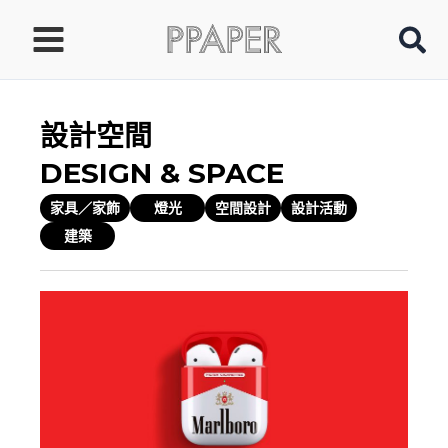
跳
至
主
要
內
設計空間
容
DESIGN & SPACE
家具／家飾
燈光
空間設計
設計活動
建築