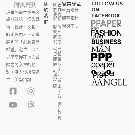
關
會員專區​
FOLLOW US
關
合
於
於
作
ON
會員權益
是全球第一本華文
我
邀
我
FACEBOOK
顧客服務
設計雜誌，切入藝
們
約
們
服務中心
術、設計、文化、
聯
許
繫
可
時尚等內容，創造
我
協
們
議
鮮明的「創意美學
媒體」定位。20年
常
隱
見
私
以來掌握在地與國
問
權
題
政
際之間交會的觀
策
預
點，深入淺出傳遞
約
訂
生活美學資訊。
空
閱
F
Y
I
T
間
電
子
a
o
n
h
報
c
u
s
r
廣
告
e
t
t
e
刊
b
u
a
a
登
o
b
g
d
o
e
r
s