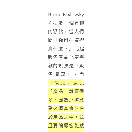
Bruno Pavlovsky
亦提及一個有趣
的觀點，當人們
問「你們在這裡
賣什麼？」比起
販售產品他更喜
歡的說法是「販
售情感」，而
「情感」遠比
「產品」難賣得
多，因為那種感
受必須真實存在
於產品之中，並
且要讓顧客能感