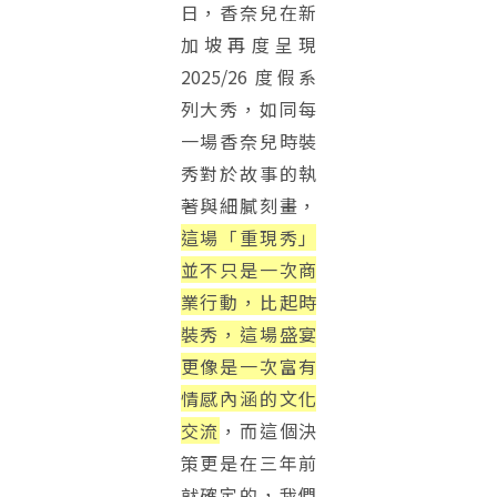
日，香奈兒在新
加坡再度呈現
2025/26 度假系
列大秀，如同每
一場香奈兒時裝
秀對於故事的執
著與細膩刻畫，
這場「重現秀」
並不只是一次商
業行動，比起時
裝秀，這場盛宴
更像是一次富有
情感內涵的文化
交流
，而這個決
策更是在三年前
就確定的，我們