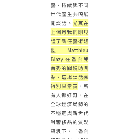
藝，持續與不同
世代產生共鳴展
開談話。
尤其在
上個月我們剛見
證了新任藝術總
監 Matthieu
Blazy 在香奈兒
首秀的關鍵時間
點，這場談話顯
得別具意義
，所
有人都好奇，在
全球經濟局勢的
不穩定與新世代
對奢侈品的質疑
聲浪下，「香奈