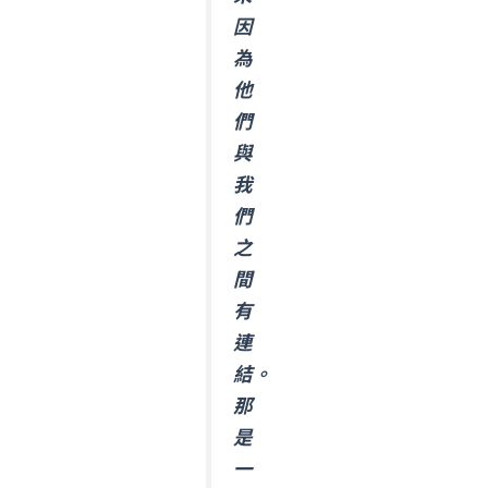
因
為
他
們
與
我
們
之
間
有
連
結。
那
是
一