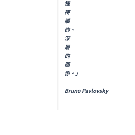
種
持
續
的、
深
層
的
關
係。」
——
Bruno
Pavlovsky