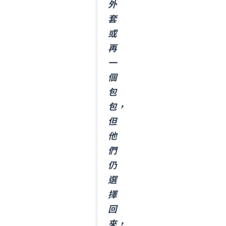
外
套
或
再
一
個
包
包，
但
他
們
仍
選
擇
回
來，