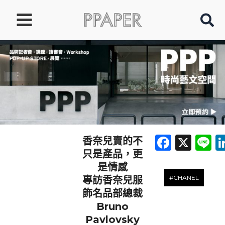
跳
至
主
要
內
容
Faceb
X
L
香奈兒賣的不
只是產品，更
是情感
#CHANEL
專訪香奈兒服
飾名品部總裁
Bruno
Pavlovsky