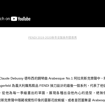
FENDI 2019-2020秋冬女裝系列發表秀
aude Debussy 德布西的鋼琴曲 Arabesque No.1 阿拉貝斯克樂聲中，剛於
Lagerfeld 為義大利羅馬精品 FENDI 操刀設計的最後一個系列，代表了他
，從他為每一季繪畫出的草圖，展現各種出自他內心的造型，絕無
.1 阿拉貝斯克樂聲中隱藏視覺性印象的蔓藤花紋蜿蜒、或者是芭蕾舞姿 Arabes