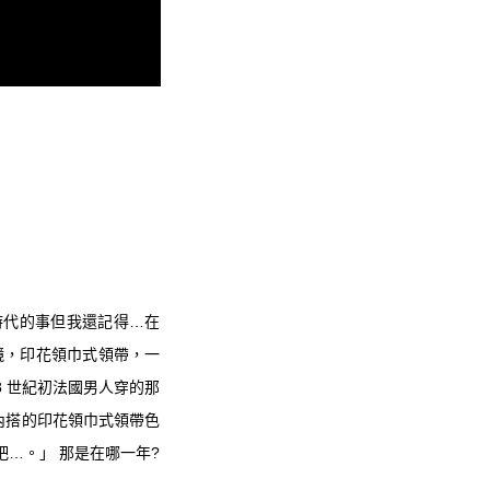
史前時代的事但我還記得…在
墨鏡，印花領巾式領帶，一
18 世紀初法國男人穿的那
軟呢內搭的印花領巾式領帶色
…。」 那是在哪一年?