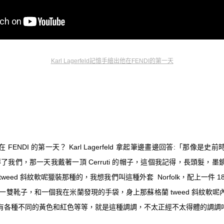
Karl Lagerfeld記憶手繪出他在FENDI的第一天
FENDI 的第一天？ Karl Lagerfeld 拿起筆邊畫邊回答:「那像是
得了我們，那一天我戴著一頂 Cerruti 的帽子，這個我記得，長頭髮，
weed 斜紋軟呢獵裝那種的，我想我們叫這種外套 Norfolk，配上一件 
腿裙褲，一雙靴子，和一個我在米蘭發現的手袋，身上那蘇格蘭 tweed 斜紋
有各種不同的黃色和紅色等等，就是這種調調，不太正經不太得體的調調吧