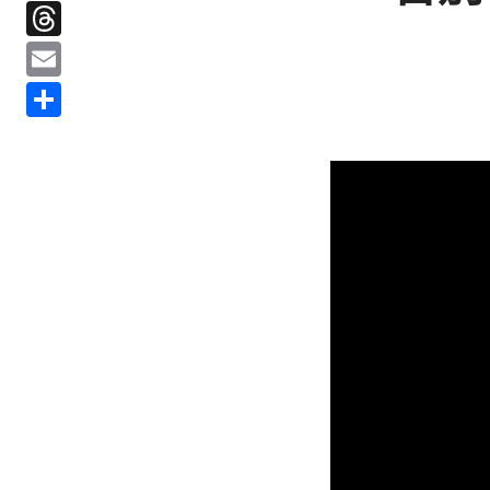
Threads
Email
分
享