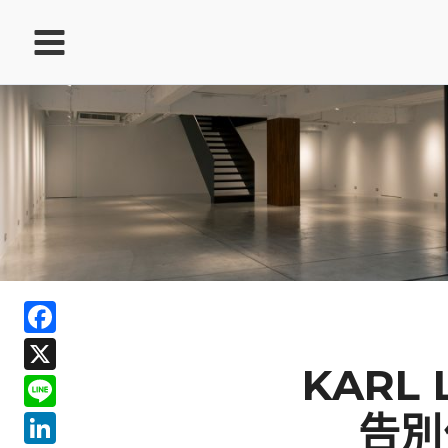
跳
至
主
要
內
容
ook
Facebook
In
X
ds
KARL 
Line
LinkedIn
告別