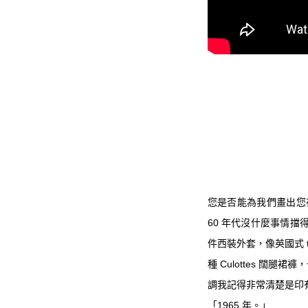
您是否能為我們畫出您在 
60 年代沒什麼事情擋
件西裝外套，像英國式 t
種 Culottes 闊
調我記得非常清楚是印
「1965 年。」