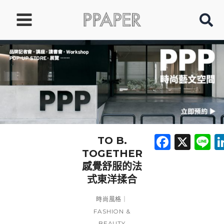
跳
至
主
要
內
容
Faceb
X
L
TO B.
TOGETHER
感覺舒服的法
式東洋揉合
時尚風格｜
FASHION &
BEAUTY