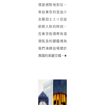
情是絕對地到位，
來自東京的混血少
女藤田エミリ在這
即將入秋的時刻，
在東京街頭帶有濕
潤氣息的朦朧裡為
我們演繹這場關於
異國的美麗交織。■