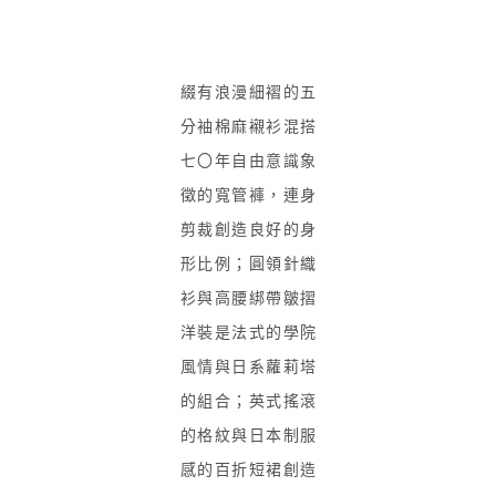
綴有浪漫細褶的五
分袖棉麻襯衫混搭
七〇年自由意識象
徵的寬管褲，連身
剪裁創造良好的身
形比例；圓領針織
衫與高腰綁帶皺摺
洋裝是法式的學院
風情與日系蘿莉塔
的組合；英式搖滾
的格紋與日本制服
感的百折短裙創造