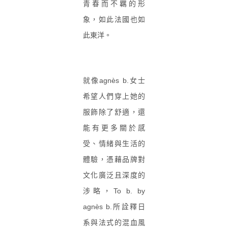
青春而不羈的形
象，如此法國也如
此東洋。
就像agnès b.女士
希望人們穿上她的
服飾除了舒適，還
能有更多關於感
受、情緒與生活的
體驗，憑藉品牌對
文化廣泛且深度的
涉略，To b. by
agnès b.所詮釋日
系與法式的混血風