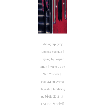
Photography by
Tamihito Yoshida｜
Styling by Jesper
Shen｜Make-up by
Nao Yoshida｜
Hairstyling by Rui
Hayashi｜Modeling
藤田エミリ
by
（Ivring Model）