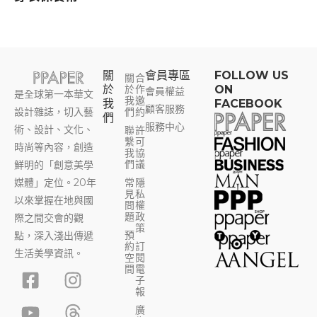
關
會員專區​
FOLLOW US
關
合
於
於
作
ON
會員權益
是全球第一本華文
我
邀
我
FACEBOOK
顧客服務
設計雜誌，切入藝
們
約
們
服務中心
術、設計、文化、
聯
許
繫
可
時尚等內容，創造
我
協
們
議
鮮明的「創意美學
媒體」定位。20年
常
隱
見
私
以來掌握在地與國
問
權
題
政
際之間交會的觀
策
預
點，深入淺出傳遞
約
訂
生活美學資訊。
空
閱
F
Y
I
T
間
電
子
a
o
n
h
報
c
u
s
r
廣