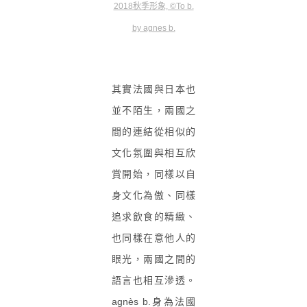
2018秋季形象, ©To b.
by agnes b.
其實法國與日本也
並不陌生，
兩國之
間
的連結從相似的
文化氛圍與相互欣
賞開始，同樣以自
身文化為傲、同樣
追求飲食的精緻、
也同樣在意他人的
眼光，兩國之間的
語言也相互滲透。
agnès b.身為法國