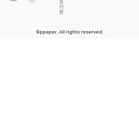
告
e
t
t
e
刊
b
u
a
a
登
o
b
g
d
o
e
r
s
©ppaper. All rights reserved.
k
a
-
m
s
q
u
a
r
e