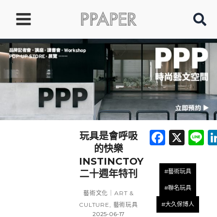
跳
至
主
要
內
容
Faceb
X
L
玩具是會呼吸
的快樂
INSTINCTOY
#藝術玩具
二十週年特刊
#聯名玩具
藝術文化｜ART &
#大久保博人
CULTURE
,
藝術玩具
2025-06-17