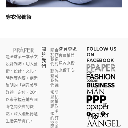
穿衣保養術
關
會員專區​
FOLLOW US
關
合
於
於
作
ON
會員權益
是全球第一本華文
我
邀
我
FACEBOOK
顧客服務
設計雜誌，切入藝
們
約
們
服務中心
術、設計、文化、
聯
許
繫
可
時尚等內容，創造
我
協
們
議
鮮明的「創意美學
媒體」定位。20年
常
隱
見
私
以來掌握在地與國
問
權
題
政
際之間交會的觀
策
預
點，深入淺出傳遞
約
訂
生活美學資訊。
空
閱
間
電