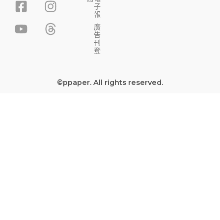
F
Y
I
T
子
a
o
n
h
報
c
u
s
r
廣
告
e
t
t
e
刊
b
u
a
a
登
o
b
g
d
o
e
r
s
©ppaper. All rights reserved.
k
a
-
m
s
q
u
a
r
e