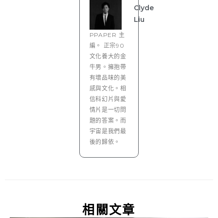
Clyde
Liu
PPAPER 主
編。 正宗90
文化養大的金
牛男。擁抱帶
有壞品味的美
感與文化。相
信科幻片與愛
情片是一切問
題的答案。而
宇宙是我們最
後的歸依。
相關文章