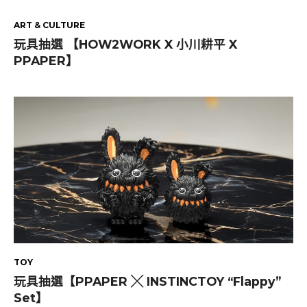
ART & CULTURE
玩具抽選 【HOW2WORK X 小川耕平 X
PPAPER】
TOY
玩具抽選【PPAPER ╳ INSTINCTOY “Flappy”
Set】