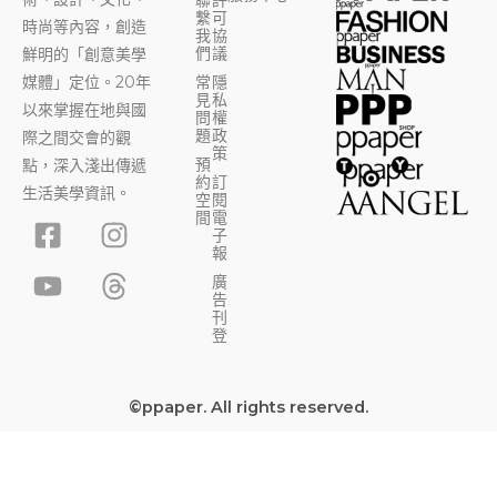
聯
許
繫
可
時尚等內容，創造
我
協
們
議
鮮明的「創意美學
媒體」定位。20年
常
隱
見
私
以來掌握在地與國
問
權
題
政
際之間交會的觀
策
預
點，深入淺出傳遞
約
訂
生活美學資訊。
空
閱
F
Y
I
T
間
電
子
a
o
n
h
報
c
u
s
r
廣
告
e
t
t
e
刊
b
u
a
a
登
o
b
g
d
o
e
r
s
©ppaper. All rights reserved.
k
a
-
m
s