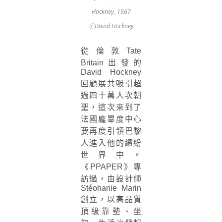
Hockney, 1967
ⓒDavid Hockney
從倫敦Tate
Britain出發的
David Hockney
回顧展共吸引超
過四十萬人次朝
聖，這次來到了
法國龐畢度中心
要再度引領巴黎
人進入他的繽紛
世界中。
《PPAPER》專
訪過，由設計師
Stéohanie Marin
創立，以高品質
頂級靠墊、坐