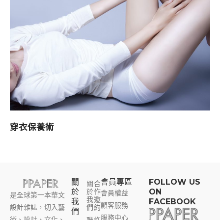
穿衣保養術
關
會員專區​
FOLLOW US
關
合
於
於
作
ON
會員權益
是全球第一本華文
我
邀
我
FACEBOOK
顧客服務
設計雜誌，切入藝
們
約
們
服務中心
術、設計、文化、