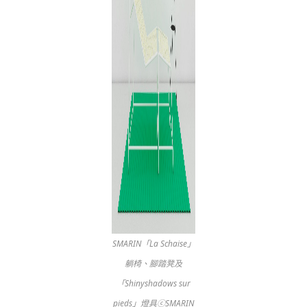
SMARIN「La Schaise」
躺椅、腳踏凳及
「Shinyshadows sur
pieds」燈具ⓒSMARIN