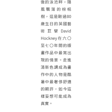
徹的泳池畔，隨
風飄蕩的棕梠
樹，這是剛過80
歲生日的英國藝
術巨擘David
Hockney在六〇
至七〇年間的版
畫作品中最常出
現的情景。走進
清新色調成為畫
作中的人物是酷
暑中最奢侈舒適
的期許，如今這
樣妄想可能成為
真實。