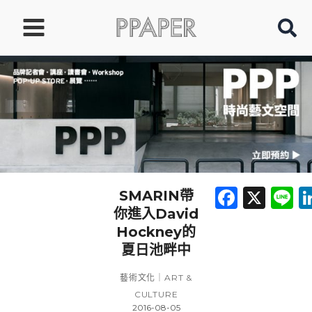
跳
至
主
要
內
容
Faceb
X
L
SMARIN帶
你進入David
Hockney的
夏日池畔中
藝術文化｜ART &
CULTURE
2016-08-05