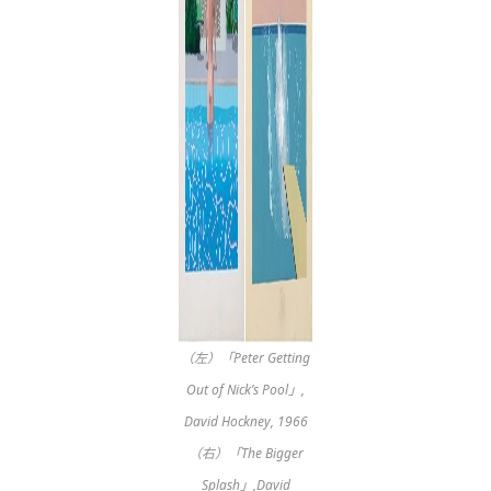
（左）「Peter Getting
Out of Nick’s Pool」,
David Hockney, 1966
（右）「The Bigger
Splash」,David