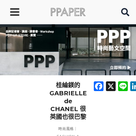
跳
至
主
要
內
容
Faceb
X
L
桂綸鎂的
GABRIELLE
de
CHANEL 很
英國也很巴黎
時尚風格｜