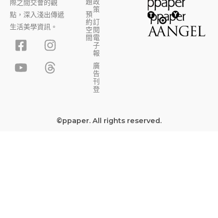
題
政
際之間交會的觀
策
預
點，深入淺出傳遞
約
訂
生活美學資訊。
空
閱
F
Y
I
T
間
電
子
a
o
n
h
報
c
u
s
r
廣
告
e
t
t
e
刊
b
u
a
a
登
o
b
g
d
o
e
r
s
©ppaper. All rights reserved.
k
a
-
m
s
q
u
a
r
e