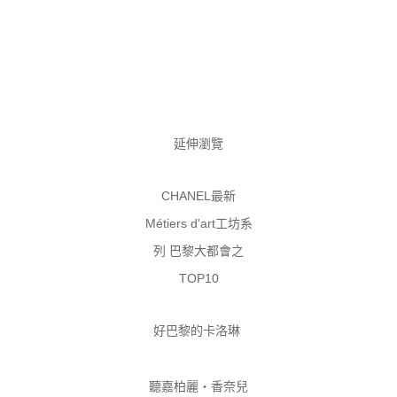
延伸瀏覽
CHANEL最新
Métiers d'art工坊系
列 巴黎大都會之
TOP10
好巴黎的卡洛琳
聽嘉柏麗・香奈兒