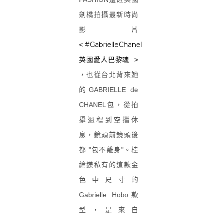
劍橋拍攝最新時尚
影片
#GabrielleChanel
<
英國
愛人
巴黎
魂
>
，也從台北背來她
的GABRIELLE de
CHANEL包，從拍
攝過程到空擋休
息，鏡頭前鏡頭後
都 "包不離身"。桂
綸鎂私有的這款金
色中尺寸的
Gabrielle Hobo款
型，是來自