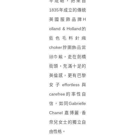
平底鞋，把來自
1835
年成立的傳統
英國服飾品牌
H
olland & Holland的
藍色毛料針織
choker脖圍飾品當
頭巾戴
，走在劍橋
街頭，充滿十足的
英倫感，更有巴黎
女子effortless與
carefree的率性自
信，如同Gabrielle
Chanel 嘉博麗·香
奈兒女士的獨立自
由性格。