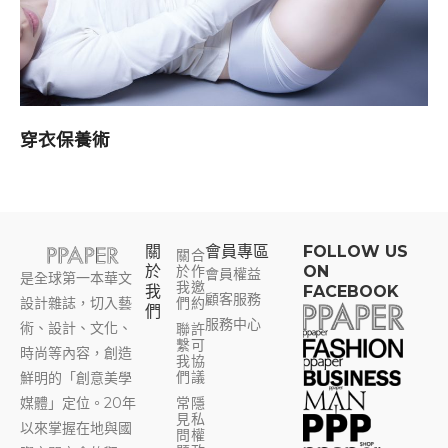
穿衣保養術
關
會員專區​
FOLLOW US
關
合
於
於
作
ON
會員權益
是全球第一本華文
我
邀
我
FACEBOOK
顧客服務
設計雜誌，切入藝
們
約
們
服務中心
術、設計、文化、
聯
許
繫
可
時尚等內容，創造
我
協
們
議
鮮明的「創意美學
媒體」定位。20年
常
隱
見
私
以來掌握在地與國
問
權