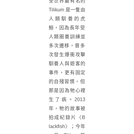
全世界最有名的
Ti
likum 是一隻由
人類馴養的虎
鯨，
因為長年受
人類圈養訓練並
多次遷移，
曾多
次發生爆衝攻擊
馴養人與遊客的
事件，更有固定
的自殘習慣，
但
那是因為牠心裡
生了病。2013
年，牠的故事被
拍成紀錄片〈B
lackfish〉；今年