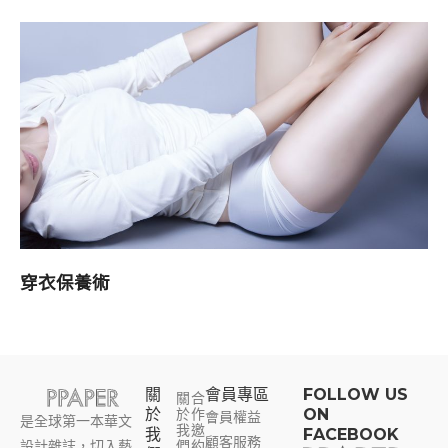
穿衣保養術
關
會員專區​
FOLLOW US
關
合
於
於
作
ON
會員權益
是全球第一本華文
我
邀
我
FACEBOOK
顧客服務
設計雜誌，切入藝
們
約