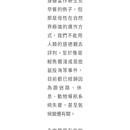
身體當作新生兒
早餐的例子，
但
那是母性在自然
界極端的運作方
式，
我們不能用
人類的道德觀去
評判。
至於像是
鯨魚擱淺或是旅
鼠投海等事件，
目前都已經歸因
為跟迷路、
休
息、動物導航系
統失靈，甚至氣
候變遷有關。