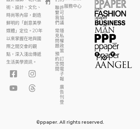
們
服務中心
術、設計、文化、
聯
許
繫
可
時尚等內容，創造
我
協
們
議
鮮明的「創意美學
媒體」定位。20年
常
隱
見
私
以來掌握在地與國
問
權
題
政
際之間交會的觀
策
預
點，深入淺出傳遞
約
訂
生活美學資訊。
空
閱
F
Y
I
T
間
電
子
a
o
n
h
報
c
u
s
r
廣
告
e
t
t
e
刊
b
u
a
a
登
o
b
g
d
o
e
r
s
©ppaper. All rights reserved.
k
a
-
m