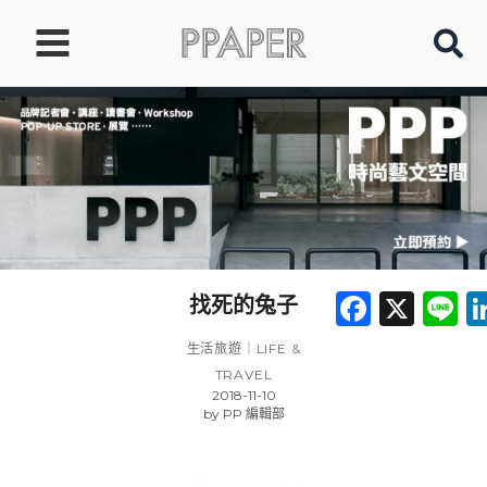
跳
至
主
要
內
容
Faceb
X
L
找死的兔子
生活旅遊｜LIFE &
TRAVEL
2018-11-10
by
PP 編輯部