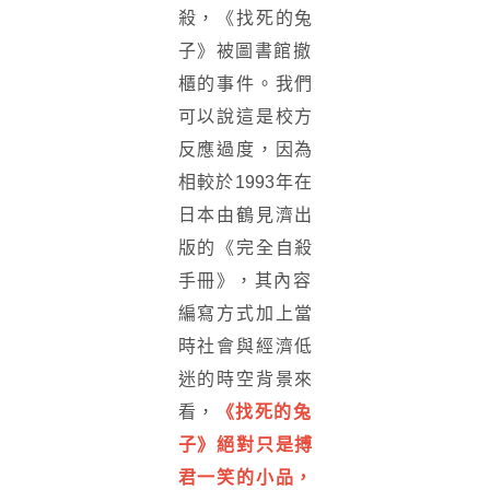
殺，《找死的兔
子》
被圖書館撤
櫃的事件。我們
可以說這是校方
反應過度，因為
相較於1
993年在
日本由鶴見濟出
版的《完全自殺
手冊》，
其內容
編寫方式加上當
時社會與經濟低
迷的時空背景來
看，
《
找死的兔
子》絕對只是搏
君一笑的小品，