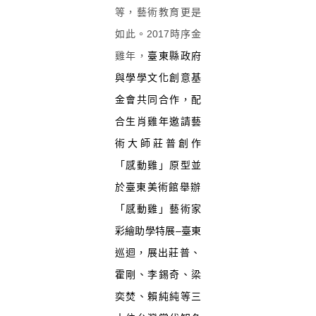
等，藝術教育更是
如此。2017時序金
雞年，
臺東縣政府
與學學文化創意基
金會共同合作，配
合生肖雞年邀請藝
術大師莊普創作
「感動雞」原型並
於臺東美
術館舉辦
「感動雞」藝術家
彩繪助學特展–
臺東
巡迴，展出莊普、
霍剛、李錫奇、梁
奕焚、賴純純等三