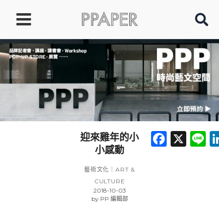
跳
至
主
要
內
容
Faceb
X
L
迎來雞年的小
小感動
藝術文化｜ART &
CULTURE
2018-10-03
by
PP 編輯部