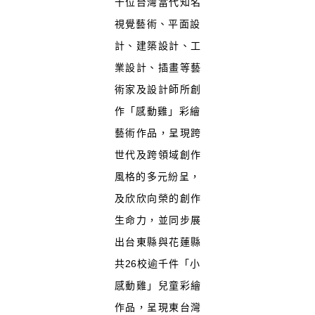
十位台灣當代知名
視覺藝術、
平面設
計、建築設計、工
業設計、插畫等藝
術家及設計師所創
作「
感動雞」彩繪
藝術作品，呈現跨
世代及跨領域創作
風格的多元紛呈，
及欣欣向榮的創作
生命力，並同步展
出台東縣與花蓮縣
共
26
校逾千
件「小
感動雞」兒童彩繪
作品，呈現東台灣