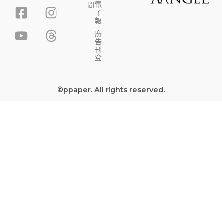
F
Y
I
T
間
電
子
a
o
n
h
報
c
u
s
r
廣
告
e
t
t
e
刊
b
u
a
a
登
o
b
g
d
o
e
r
s
©ppaper. All rights reserved.
k
a
-
m
s
q
u
a
r
e