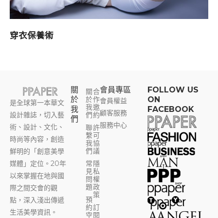
穿衣保養術
關
會員專區​
FOLLOW US
關
合
於
於
作
ON
會員權益
是全球第一本華文
我
邀
我
FACEBOOK
顧客服務
設計雜誌，切入藝
們
約
們
服務中心
術、設計、文化、
聯
許
繫
可
時尚等內容，創造
我
協
們
議
鮮明的「創意美學
媒體」定位。20年
常
隱
見
私
以來掌握在地與國
問
權
題
政
際之間交會的觀
策
預
點，深入淺出傳遞
約
訂
生活美學資訊。
空
閱