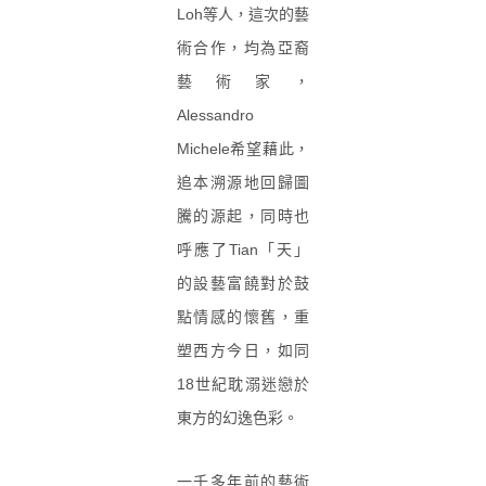
Loh
等人，這次的藝
術合作，均為亞裔
藝術家，
Alessandro
Michele
希望藉此，
追本溯源地回歸圖
騰的源起，同時也
呼應了
Tian
「天」
的設藝富饒對於鼓
點情感的懷舊，重
塑西方今日，如同
18
世紀耽溺迷戀於
東方的幻逸色彩。
一千多年前的藝術