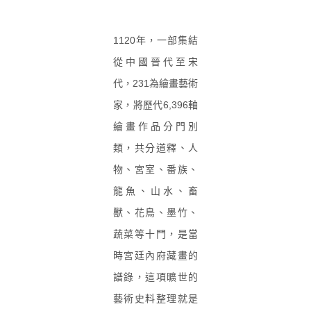
1120
年，一部集結
從中國晉代至宋
代，
231
為繪畫藝術
家，將歷代
6,396
軸
繪畫作品分門別
類，共分道釋、人
物、宮室、番族、
龍魚、山水、畜
獸、花鳥、墨竹、
蔬菜等十門，是當
時宮廷內府藏畫的
譜錄，這項曠世的
藝術史料整理就是