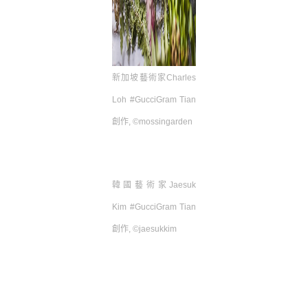
新加坡藝術家
Charles
Loh #GucciGram Tian
創作
, ©mossingarden
韓國藝術家
Jaesuk
Kim #GucciGram Tian
創作
, ©jaesukkim