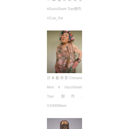
#GucciGram Tian
創作
,
©Cao_Fei
日本藝術家
Chinami
Mori # GucciGram
Tian
創作
,
©1000Wave