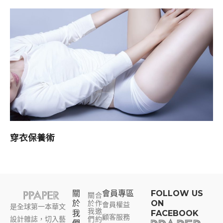
穿衣保養術
關
會員專區​
FOLLOW US
關
合
於
於
作
ON
會員權益
是全球第一本華文
我
邀
我
FACEBOOK
顧客服務
設計雜誌，切入藝
們
約