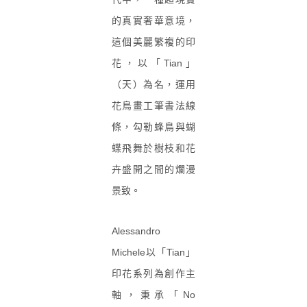
的真實奢華意境，
這個美麗繁複的印
花，以「
Tian
」
（天）為名，運用
花鳥畫工筆書法線
條，勾勒蜂鳥與蝴
蝶飛舞於樹枝和花
卉盛開之間的爛漫
景致。
Alessandro
Michele
以「
Tian
」
印花系列為創作主
軸，秉承「
No