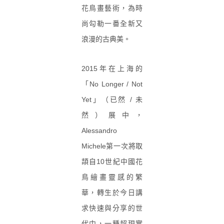
花鳥畫藝術，為時
尚勾勒一番全新又
浪漫的古典美。
2015
年在上海的
「
No Longer / Not
Yet
」（已然
/
未
然）展中，
Alessandro
Michele
第一次將取
頡自
10
世紀中國花
鳥繪畫靈感的繁
華，轉生於今日講
求快速與分享的世
代中，一種超現實