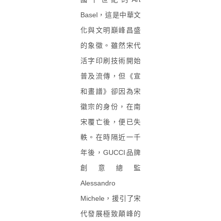
Basel
，這是中華文
化與文明巔峰昌盛
的象徵。雖然宋代
活字印刷技術開始
普及流傳，但《宣
和畫譜》卻因為宋
徽宗的身份，在南
宋覆亡後，便已失
軼。在時隔近一千
年後，
GUCCI
品牌
創意總監
Alessandro
Michele
，援引了宋
代發展極致顛峰的