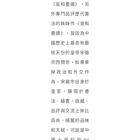
《宣和畫譜》，另
外專門品評歷代書
法的姊妹作《宣和
書譜》，皆因為中
國歷史上最具有藝
術天份的皇帝宋徽
宗而問世。如果拿
掉政治和外交作
為，宋徽宗出身於
皇室，展現於書
法、繪畫、收藏、
品評與交流上無比
高尚、細膩的品味
和天賦，可說是中
國十世紀的
Art