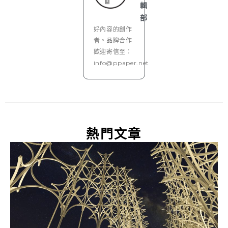
輯
部
好內容的創作
者。品牌合作
歡迎寄信至：
info@ppaper.net
熱門文章