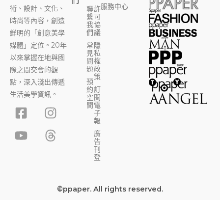
們
服務中心
術、設計、文化、
聯
許
繫
可
時尚等內容，創造
我
協
們
議
鮮明的「創意美學
媒體」定位。20年
常
隱
見
私
以來掌握在地與國
問
權
題
政
際之間交會的觀
策
預
點，深入淺出傳遞
約
訂
生活美學資訊。
空
閱
F
Y
I
T
間
電
子
a
o
n
h
報
c
u
s
r
廣
告
e
t
t
e
刊
b
u
a
a
登
o
b
g
d
o
e
r
s
©ppaper. All rights reserved.
k
a
-
m