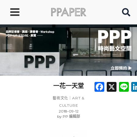
跳
至
主
要
內
容
Faceb
X
L
一花一天堂
藝術文化｜ART &
CULTURE
2018-09-12
by
PP 編輯部