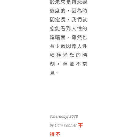
於未來是持悲觀
態度的，因為時
間愈長，我們就
愈能看到人性的
陰暗面，雖然也
有少數閃爍人性
積極光輝的時
刻，但並不常
見。
Tchernobyl 2078
不
by Liam Pannier
得不