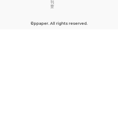
e
t
t
e
刊
b
u
a
a
登
o
b
g
d
o
e
r
s
©ppaper. All rights reserved.
k
a
-
m
s
q
u
a
r
e