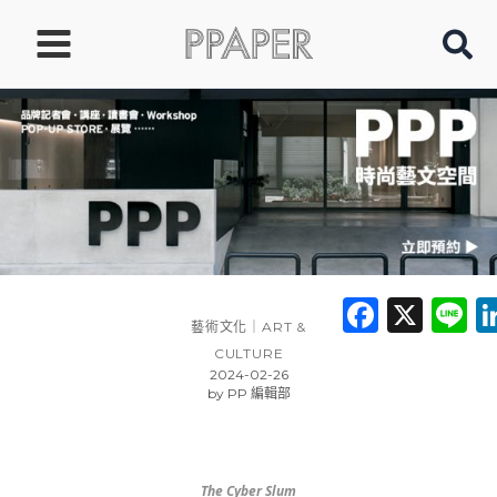
跳
至
主
要
內
容
Faceb
X
L
藝術文化｜ART &
CULTURE
2024-02-26
by
PP 編輯部
The Cyber Slum