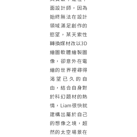
面設計師，因為
始終無法在設計
領域滿足創作的
慾望，某天索性
轉換媒材改以3D
繪圖軟體繪製圖
像，卻意外在電
繪的世界裡尋得
渴望已久的自
由，結合自身對
於科幻題材的熱
情，Liam很快就
建構出屬於自己
的想像之境，超
然的太空場景在