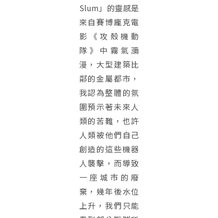
Slum」的靈感是
來自賽博龐克電
影《攻殼機動
隊》中霧氣瀰
漫，大型建築比
鄰的金屬都市，
我認為整體的氛
圍預示著未來人
類的苦難，也許
人類被他們自己
創造的這些機器
人襲擊，而導致
一座城市的廢
棄，幾年後水位
上升，我們只能