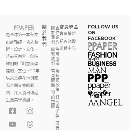
關
會員專區​
FOLLOW US
關
合
於
於
作
ON
會員權益
是全球第一本華文
我
邀
我
FACEBOOK
顧客服務
設計雜誌，切入藝
們
約
們
服務中心
術、設計、文化、
聯
許
繫
可
時尚等內容，創造
我
協
們
議
鮮明的「創意美學
媒體」定位。20年
常
隱
見
私
以來掌握在地與國
問
權
題
政
際之間交會的觀
策
預
點，深入淺出傳遞
約
訂
生活美學資訊。
空
閱
F
Y
I
T
間
電
子
a
o
n
h
報
c
u
s
r
廣
告