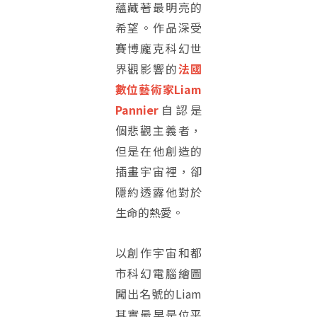
蘊藏著最明亮的
希望。作品深受
賽博龐克科幻世
界觀影響的
法國
數位藝術家Liam
Pannier
自認是
個悲觀主義者，
但是在他創造的
插畫宇宙裡，卻
隱約透露他對於
生命的熱愛。
以創作宇宙和都
市科幻電腦繪圖
闖出名號的Liam
其實最早是位平