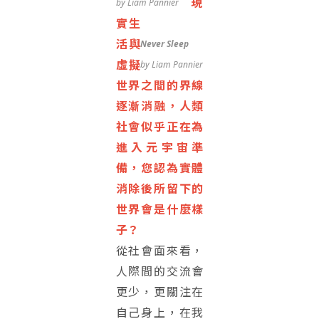
現
by Liam Pannier
實生
活與
Never Sleep
虛擬
by Liam Pannier
世界之間的界線
逐漸消融，人類
社會似乎正在為
進入元宇宙準
備，您認為實體
消除後所留下的
世界會是什麼樣
子？
從社會面來看，
人際間的交流會
更少，更關注在
自己身上，在我