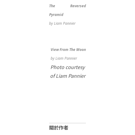
The Reversed
Pyramid
by Liam Pannier
View From The Moon
by Liam Pannier
Photo courtesy
of Liam Pannier
關於作者