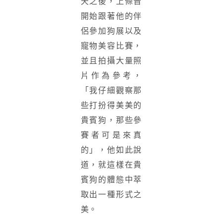
天之後，上條晋
開始跟著他的伴
侶參加狗展以及
寵物美容比賽，
並且拍攝大量照
片作為參考，
「我仔細觀察那
些打扮得美美的
貴賓狗，那些參
賽者可是來真
的」，他如此說
道，就這樣在貴
賓狗的體態中萃
取出一種形式之
美。