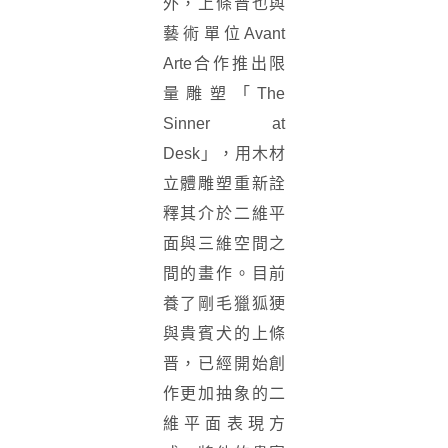
外，上條晋也與
藝術單位Avant
Arte合作推出限
量雕塑「The
Sinner at
Desk」，用木材
立體雕塑重新詮
釋其介於二維平
面與三維空間之
間的畫作。目前
養了剛毛獵狐㹴
與貴賓犬的上條
晋，已經開始創
作更加抽象的二
維平面表現方