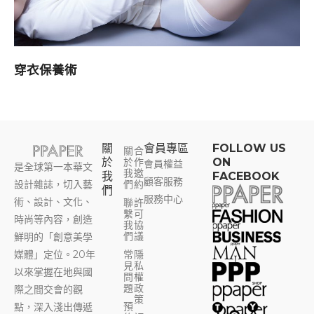
穿衣保養術
關
會員專區​
FOLLOW US
關
合
於
於
作
ON
會員權益
是全球第一本華文
我
邀
我
FACEBOOK
顧客服務
設計雜誌，切入藝
們
約
們
服務中心
術、設計、文化、
聯
許
繫
可
時尚等內容，創造
我
協
們
議
鮮明的「創意美學
媒體」定位。20年
常
隱
見
私
以來掌握在地與國
問
權
題
政
際之間交會的觀
策
預
點，深入淺出傳遞