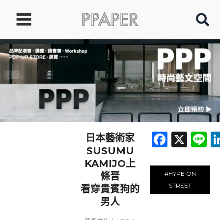
跳
至
主
要
內
容
Faceb
X
L
日本藝術家
SUSUMU
KAMIJO上
#HYPE ON
條晋
STREET
看穿貴賓狗的
男人