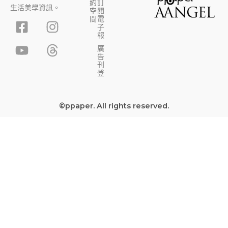
約
訂
生活美學資訊。
空
閱
F
Y
I
T
間
電
子
a
o
n
h
報
c
u
s
r
廣
告
e
t
t
e
刊
b
u
a
a
登
o
b
g
d
o
e
r
s
©ppaper. All rights reserved.
k
a
-
m
s
q
u
a
r
e