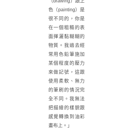
（drawing）跟上
色（painting）是
很不同的，你是
在一個粗糙的表
面揮灑黏糊糊的
物質。我過去經
常用色鉛筆施加
某個程度的壓力
來做記號，這跟
使用柔軟、無力
的筆刷的情況完
全不同。我無法
把描繪的樣貌跟
感覺轉換到油彩
畫布上。」