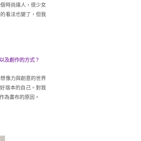
一個時尚達人，很少女
物的看法也變了，但我
以及創作的方式？
於想像力與創意的世界
最好版本的自己。對我
作為畫布的原因。