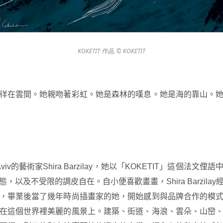
KOKETIT 作品, © KOKETIT
徉在雲間。她親吻著彩虹。她是森林的嘆息。她是海的靠山。
viv的藝術家Shira Barzilay，她以「KOKETIT」這個法
，以及不受限的調皮自在。自小便喜歡畫畫，Shira Barzila
，畢業後當了幾年時尚插畫家的她，開始感到與品牌合作的模
在這個世界裡美麗的風景上。建築、街道、海浪、雲朵、山巒