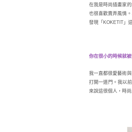
在我是時尚插畫家的
也很喜歡賣弄風情。
發現「KOKETI
你在很小的時候就被
我一直都很愛藝術與
打開一道門。我以前
來說這很個人，時尚