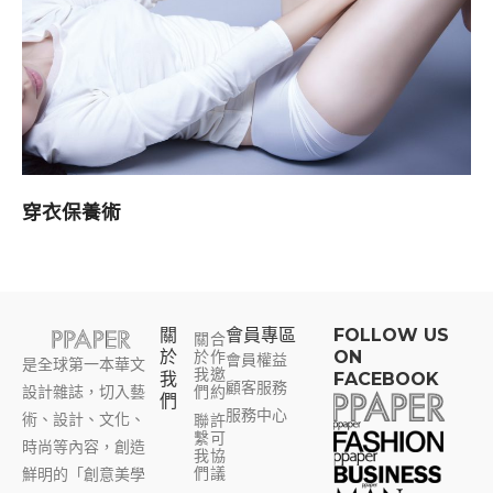
穿衣保養術
關
會員專區​
FOLLOW US
關
合
於
於
作
ON
會員權益
是全球第一本華文
我
邀
我
FACEBOOK
顧客服務
設計雜誌，切入藝
們
約
們
服務中心
術、設計、文化、
聯
許
繫
可
時尚等內容，創造
我
協
們
議
鮮明的「創意美學