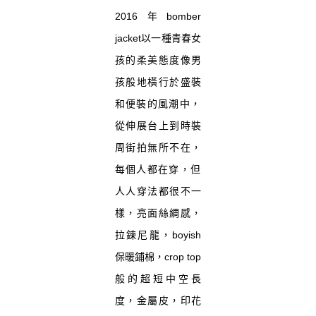
2016年bomber
jacket以一種青春女
孩的柔美態度像男
孩般地橫行於盛裝
和便
裝的風潮中，
從伸展台上到時裝
周街拍無所不在，
每個人都在穿，
但
人人穿法都很不一
樣，亮面絲綢感，
拉鍊尼龍，
boyish
保暖鋪棉，crop top
般的超短中空長
度，金屬皮，印花