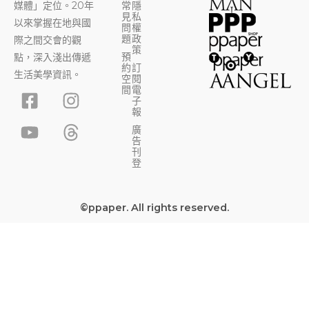
媒體」定位。20年
常
隱
見
私
以來掌握在地與國
問
權
題
政
際之間交會的觀
策
預
點，深入淺出傳遞
約
訂
生活美學資訊。
空
閱
F
Y
I
T
間
電
子
a
o
n
h
報
c
u
s
r
廣
告
e
t
t
e
刊
b
u
a
a
登
o
b
g
d
o
e
r
s
©ppaper. All rights reserved.
k
a
-
m
s
q
u
a