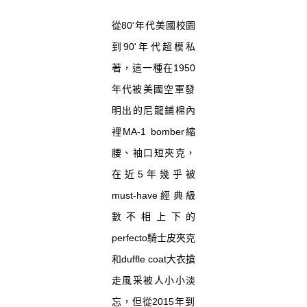
從80'年代美國校園
到90'年代超模私
著，這一種在1950
年
代被美國空軍發
明出的尼龍鋪棉內
裡
MA-1 bomber縮
腰、袖口短夾克，
在近5年幾乎被
must-
have經典級
數不相上下的
perfecto騎士皮夾克
和duf
fle coat大衣搶
走風采被人小小淡
忘，
但從2015年到