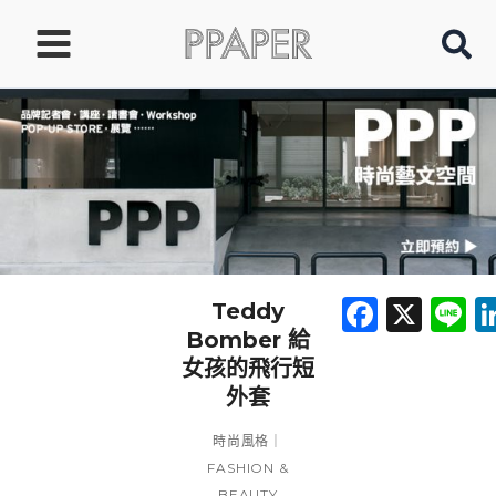
跳
至
主
要
內
容
Faceb
X
L
Teddy
Bomber 給
女孩的飛行短
外套
時尚風格｜
FASHION &
BEAUTY