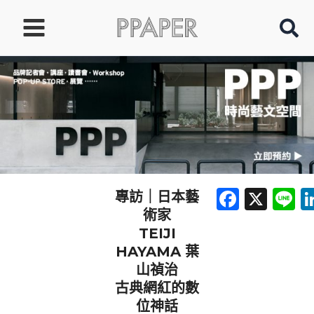
跳
至
主
要
內
容
Faceb
X
L
專訪｜日本藝
術家
TEIJI
HAYAMA 葉
山禎治
古典網紅的數
位神話