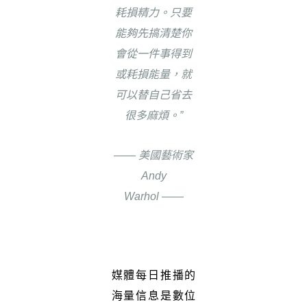
耗損精力。只要
能夠先搞清楚你
會從一件事得到
或耗損能量，就
可以替自己省去
很多麻煩。”
——
美國藝術家
Andy
Warhol
——
媒體每日推播的
海量信息是數位