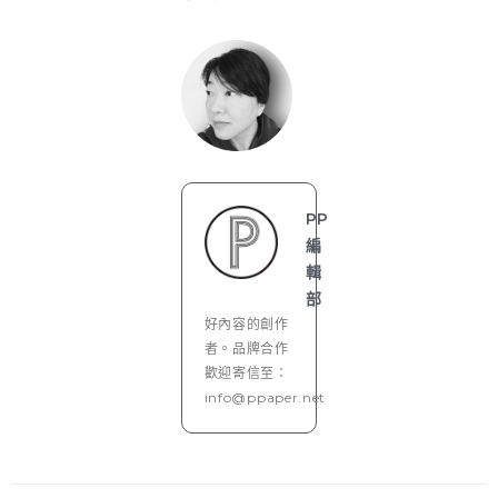
PP
編
輯
部
好內容的創作
者。品牌合作
歡迎寄信至：
info@ppaper.net