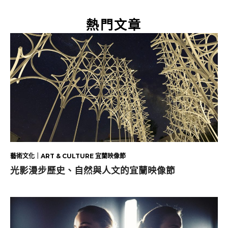
熱門文章
藝術文化｜ART & CULTURE 宜蘭映像節
光影漫步歷史、自然與人文的宜蘭映像節