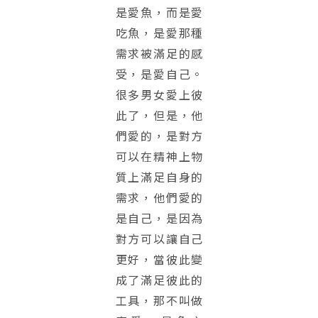
是愛魚，而是愛
吃魚，是愛那種
需求被滿足的感
受，是愛自己。
很多男女愛上彼
此了，但是，他
們愛的，是對方
可以在精神上物
質上滿足自身的
需求，他們愛的
是自己，是因為
對方可以讓自己
更好，當彼此變
成了滿足彼此的
工具，那不叫做