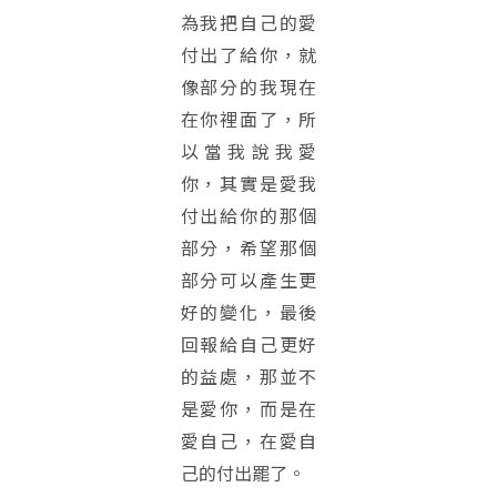
為我把自己的愛
付出了給你，就
像部分的我現在
在你裡面了，所
以當我說我愛
你，其實是愛我
付出給你的那個
部分，希望那個
部分可以產生更
好的變化，最後
回報給自己更好
的益處，那並不
是愛你，而是在
愛自己，在愛自
己的付出罷了。