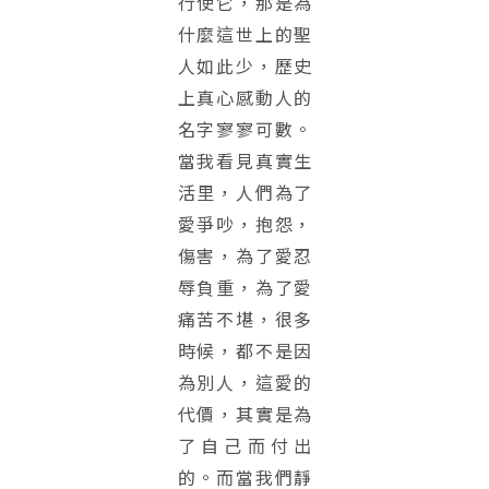
行使它，那是為
什麼這世上的聖
人如此少，歷史
上真心感動人的
名字寥寥可數。
當我看見真實生
活里，人們為了
愛爭吵，抱怨，
傷害，為了愛忍
辱負重，為了愛
痛苦不堪，很多
時候，都不是因
為別人，這愛的
代價，其實是為
了自己而付出
的。而當我們靜