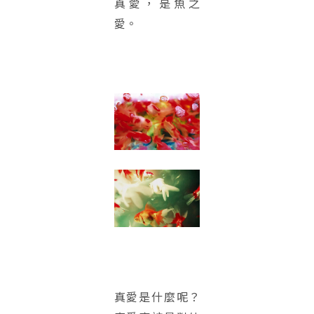
真愛，是魚之
愛。
真愛是什麼呢？