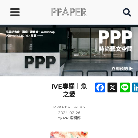
跳
至
主
要
內
容
Faceb
X
L
IVE專欄｜魚
之愛
PPAPER TALKS
2024-02-26
by
PP 編輯部