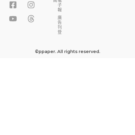
F
Y
I
T
間
電
子
a
o
n
h
報
c
u
s
r
廣
告
e
t
t
e
刊
b
u
a
a
登
o
b
g
d
o
e
r
s
©ppaper. All rights reserved.
k
a
-
m
s
q
u
a
r
e