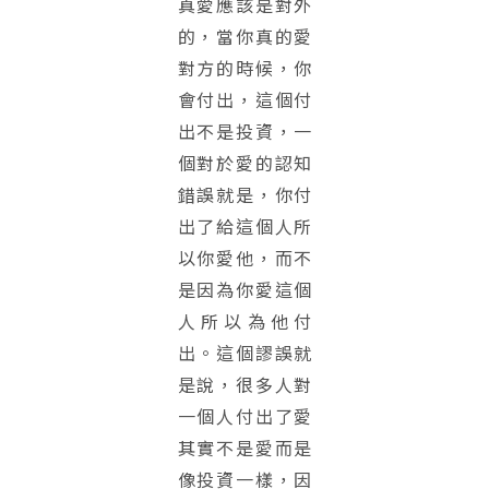
真愛應該是對外
的，當你真的愛
對方的時候，你
會付出，這個付
出不是投資，一
個對於愛的認知
錯誤就是，你付
出了給這個人所
以你愛他，而不
是因為你愛這個
人所以為他付
出。這個謬誤就
是說，很多人對
一個人付出了愛
其實不是愛而是
像投資一樣，因