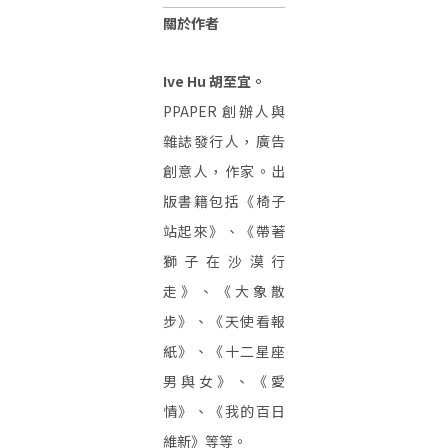
關於作者
Ive Hu 胡至宜。
PPAPER 創辦人與
雜誌發行人，廣告
創意人，作家。出
版書籍包括《椅子
站起來》、《帶著
獅子在沙漠行
走》、《大象散
步》、《天使看報
紙》、《十二星座
男與女》、《愛
情》、《我的百日
維新》等等。