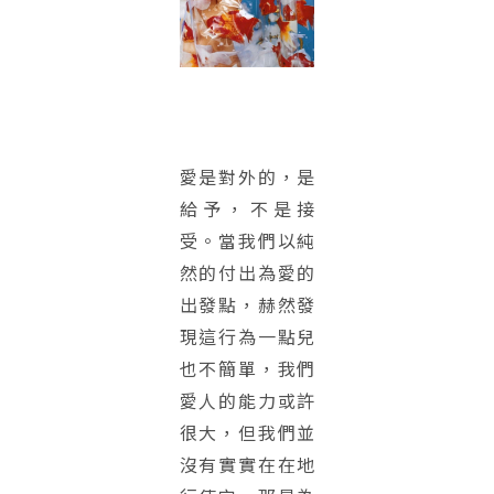
愛是對外的，是
給予，不是接
受。當我們以純
然的付出為愛的
出發點，赫然發
現這行為一點兒
也不簡單，我們
愛人的能力或許
很大，但我們並
沒有實實在在地