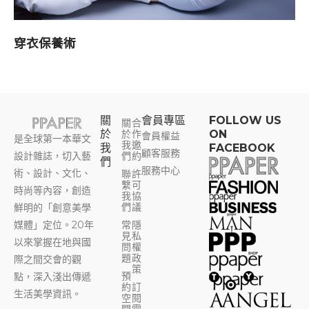
穿衣保養術
關
會員專區​
FOLLOW US
關
合
於
於
作
ON
會員權益
是全球第一本華文
我
邀
我
FACEBOOK
顧客服務
設計雜誌，切入藝
們
約
們
服務中心
術、設計、文化、
聯
許
繫
可
時尚等內容，創造
我
協
們
議
鮮明的「創意美學
媒體」定位。20年
常
隱
見
私
以來掌握在地與國
問
權
題
政
際之間交會的觀
策
預
點，深入淺出傳遞
約
訂
生活美學資訊。
空
閱