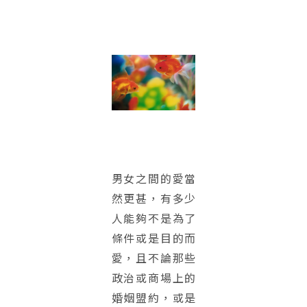
男女之間的愛當
然更甚，有多少
人能夠不是為了
條件或是目的而
愛，且不論那些
政治或商場上的
婚姻盟約，或是