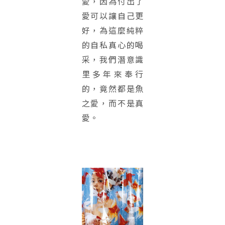
愛，因為付出了
愛可以讓自己更
好，為這麼純粹
的自私真心的喝
采，我們潛意識
里多年來奉行
的，竟然都是魚
之愛，而不是真
愛。