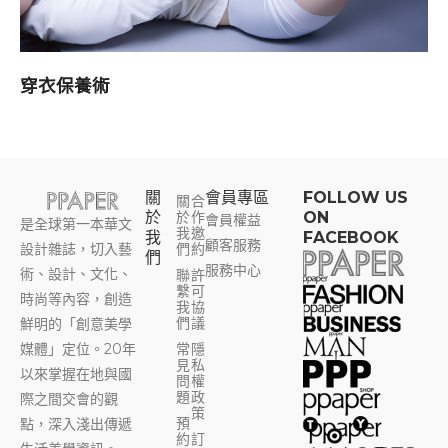
穿衣保養術
關
會員專區​
FOLLOW US
關
合
於
於
作
ON
會員權益
是全球第一本華文
我
邀
我
FACEBOOK
顧客服務
設計雜誌，切入藝
們
約
們
服務中心
術、設計、文化、
聯
許
繫
可
時尚等內容，創造
我
協
們
議
鮮明的「創意美學
媒體」定位。20年
常
隱
見
私
以來掌握在地與國
問
權
題
政
際之間交會的觀
策
預
點，深入淺出傳遞
約
訂