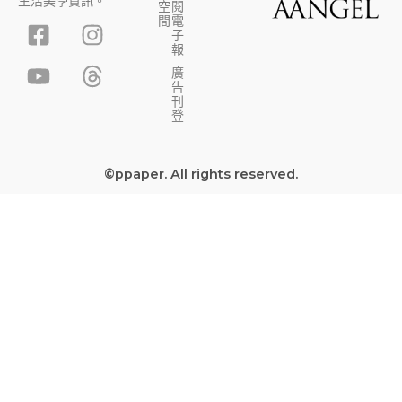
生活美學資訊。
空
閱
F
Y
I
T
間
電
子
a
o
n
h
報
c
u
s
r
廣
告
e
t
t
e
刊
b
u
a
a
登
o
b
g
d
o
e
r
s
©ppaper. All rights reserved.
k
a
-
m
s
q
u
a
r
e