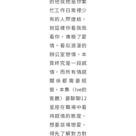
的他或她是你繁
忙工作日常裡少
有的人際連結，
就這樣你看我我
看你，像極了愛
情。看似浪漫的
辦公室戀情，本
質終究是一段感
情，而所有情感
關係都需要經
營，本集〈Ive的
客廳〉要聊聊12
星座在職場中看
待感情的態度，
想要談場戀愛，
得先了解對方對