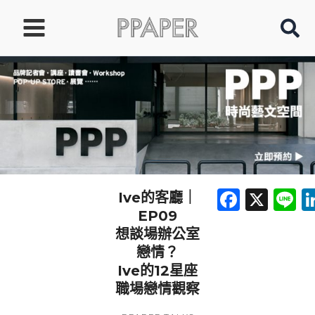
跳
至
主
要
內
容
Faceb
X
L
Ive的客廳｜
EP09
想談場辦公室
戀情？
Ive的12星座
職場戀情觀察