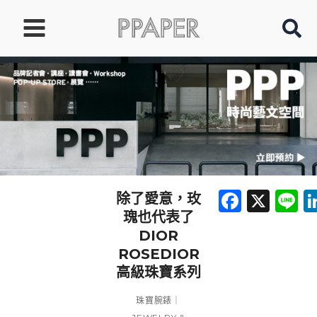
跳
至
主
要
內
容
Faceb
X
L
除了愛意，玫
瑰也代表了
DIOR
ROSEDIOR
高級珠寶系列
珠寶腕錶｜