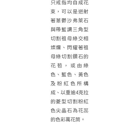
只戒指均自成花
束，可以是迸射
著蔥鬱沙弗萊石
與帶藍調三角型
切割祖母綠交相
燦爛、閃耀著祖
母綠切割鑽石的
花苞，或由綠
色、藍色、黃色
及粉紅色所構
成、以重逾4克拉
的菱型切割粉紅
色尖晶石為花蕊
的色彩萬花筒。