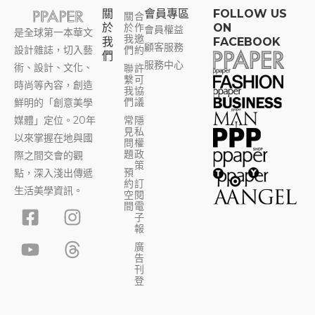
關
會員專區​
FOLLOW US
關
合
於
於
作
ON
會員權益
是全球第一本華文
我
邀
我
FACEBOOK
顧客服務
設計雜誌，切入藝
們
約
們
服務中心
術、設計、文化、
聯
許
繫
可
時尚等內容，創造
我
協
們
議
鮮明的「創意美學
媒體」定位。20年
常
隱
見
私
以來掌握在地與國
問
權
題
政
際之間交會的觀
策
預
點，深入淺出傳遞
約
訂
生活美學資訊。
空
閱
F
Y
I
T
間
電
子
a
o
n
h
報
c
u
s
r
廣
告
e
t
t
e
刊
b
u
a
a
登
o
b
g
d