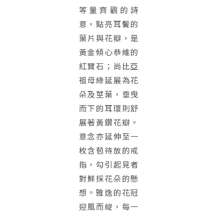
等量齊觀的詩
意，點亮耳鬢的
葉片與花瓣，是
黃金傾心恭維的
紅寶石；尚比亞
祖母綠延展為花
朵及莖葉，垂曳
而下的耳環則舒
展著黃鑽花瓣。
意念亦延伸至一
枚含苞待放的戒
指，勾引起見者
對鮮採花朵的懸
想。雅逸的花冠
迎風而綻，每一