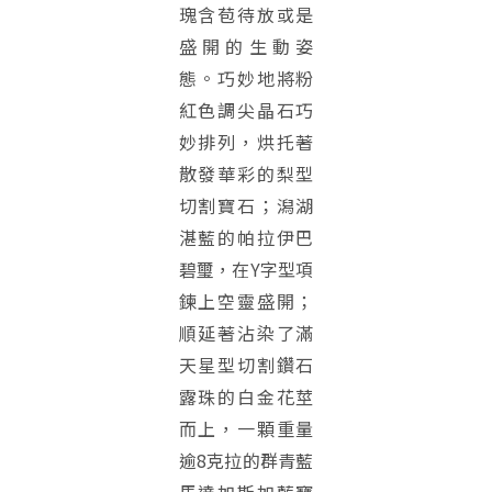
瑰含苞待放或是
盛開的生動姿
態。巧妙地將粉
紅色調尖晶石巧
妙排列，烘托著
散發華彩的梨型
切割寶石；潟湖
湛藍的帕拉伊巴
碧璽，在Y字型項
鍊上空靈盛開；
順延著沾染了滿
天星型切割鑽石
露珠的白金花莖
而上，一顆重量
逾8克拉的群青藍
馬達加斯加藍寶