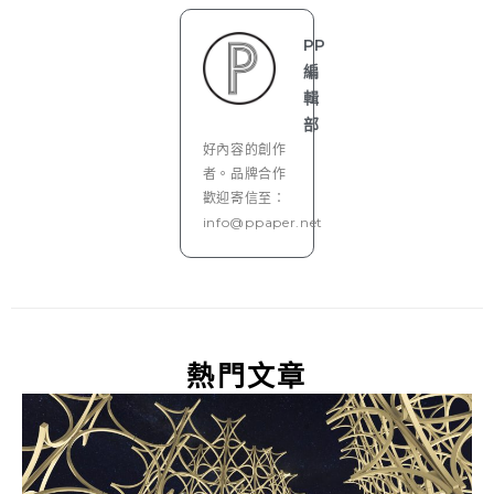
PP
編
輯
部
好內容的創作
者。品牌合作
歡迎寄信至：
info@ppaper.net
熱門文章