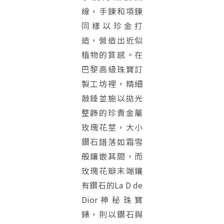
線，手鍊和項鍊
同樣以珍金打
造，營造出近似
植物的質感。在
巴黎高級珠寶訂
製工坊裡，精細
敲錘並施以拋光
整飾的珍貴金屬
玫瑰花莖，大小
鑽石錯落如霜雪
般鑲嵌其間，而
玫瑰花瓣末端鑲
有鑽石的La D de
Dior神秘珠寶
錶，則以鑽石與