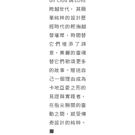
un Clou與LOVE
跨越世代， 其簡
單純粹的設計歷
經時代的輕撫越
發璀璨，時間替
它們增添了詩
意，美麗的靈魂
替它們歌頌更多
的故事。贈送自
己一個理由成為
卡地亞愛之形的
見證與實踐者，
在指尖腕間的靈
動之間，感受傳
奇設計的純粹。
■