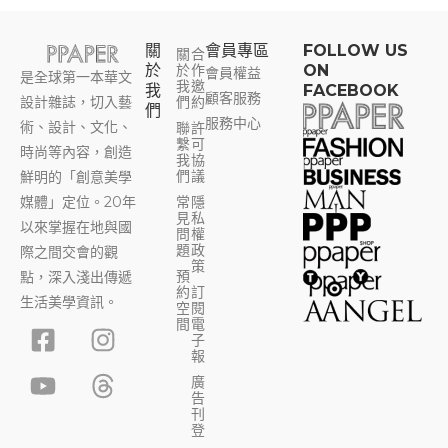
關
會員專區​
FOLLOW US
關
合
於
於
作
ON
會員權益
是全球第一本華文
我
邀
我
FACEBOOK
顧客服務
設計雜誌，切入藝
們
約
們
服務中心
術、設計、文化、
聯
許
繫
可
時尚等內容，創造
我
協
們
議
鮮明的「創意美學
媒體」定位。20年
常
隱
見
私
以來掌握在地與國
問
權
題
政
際之間交會的觀
策
預
點，深入淺出傳遞
約
訂
生活美學資訊。
空
閱
F
Y
I
T
間
電
子
a
o
n
h
報
c
u
s
r
廣
告
e
t
t
e
刊
b
u
a
a
登