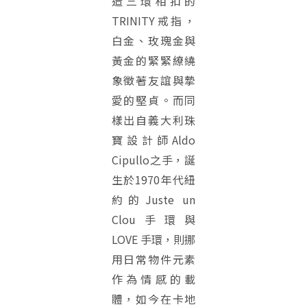
造三環相扣的
TRINITY戒指，
白金、玫瑰金與
黃金的緊緊繚繞
象徵著友誼與摯
愛的堅貞。而同
樣出自義大利珠
寶設計師Aldo
Cipullo之手，誕
生於1970年代紐
約的Juste un
Clou手環與
LOVE 手環，則挪
用日常物件元素
作為情感的載
體，如今在卡地