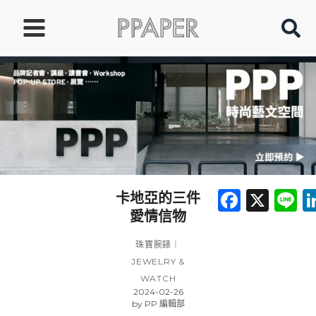
跳
至
主
要
內
容
Faceb
X
L
卡地亞的三件
愛情信物
珠寶腕錶｜
JEWELRY &
WATCH
2024-02-26
by
PP 編輯部