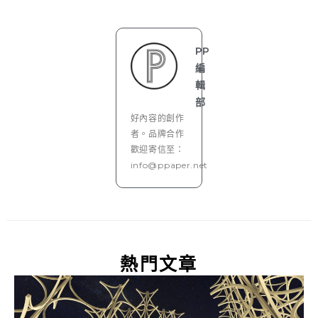
PP
編
輯
部
好內容的創作
者。品牌合作
歡迎寄信至：
info@ppaper.net
熱門文章