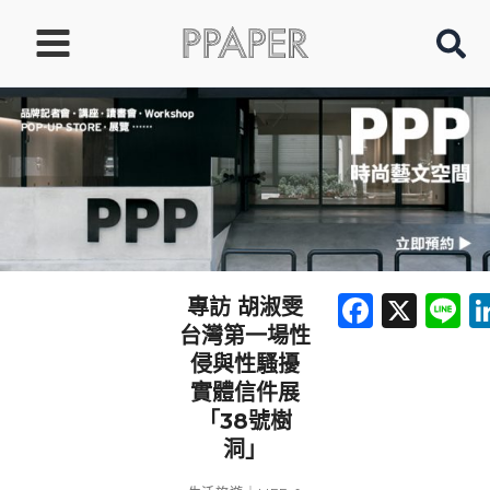
跳
至
主
要
內
容
Faceb
X
L
專訪 胡淑雯
台灣第一場性
侵與性騷擾
實體信件展
「38號樹
洞」