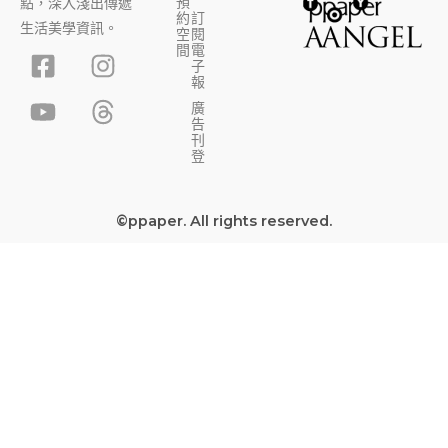
預
點，深入淺出傳遞
約
訂
生活美學資訊。
空
閱
F
Y
I
T
間
電
子
a
o
n
h
報
c
u
s
r
廣
告
e
t
t
e
刊
b
u
a
a
登
o
b
g
d
o
e
r
s
©ppaper. All rights reserved.
k
a
-
m
s
q
u
a
r
e