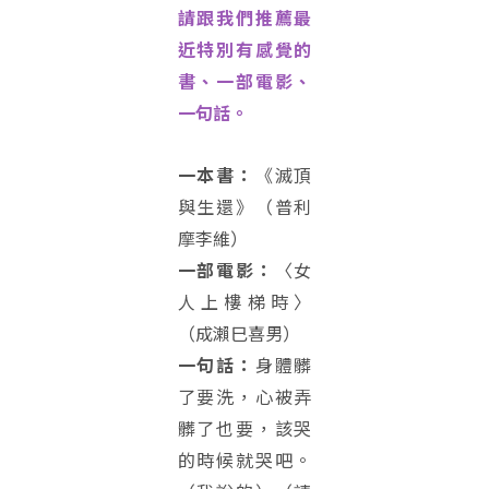
請跟我們推薦最
近特別有感覺的
書、一部電影、
一句話。
一本書：
《滅頂
與生還》（普利
摩李維）
一部電影：
〈女
人上樓梯時〉
（成瀨巳喜男）
一句話：
身體髒
了要洗，心被弄
髒了也要，該哭
的時候就哭吧。