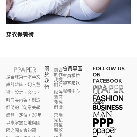
穿衣保養術
關
會員專區​
FOLLOW US
關
合
於
於
作
ON
會員權益
是全球第一本華文
我
邀
我
FACEBOOK
顧客服務
設計雜誌，切入藝
們
約
們
服務中心
術、設計、文化、
聯
許
繫
可
時尚等內容，創造
我
協
們
議
鮮明的「創意美學
媒體」定位。20年
常
隱
見
私
以來掌握在地與國
問
權
題
政
際之間交會的觀
策