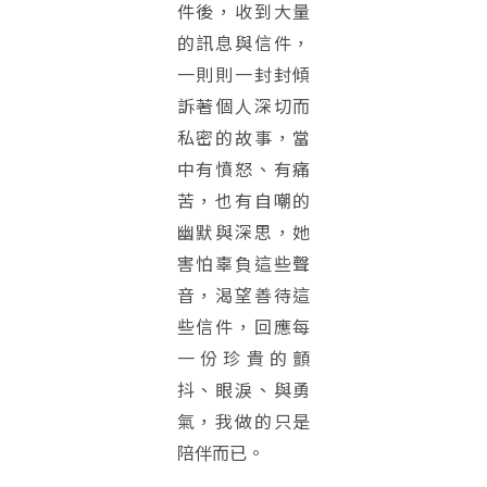
件後，收到大量
的訊息與信件，
一則則一封封傾
訴著個人深切而
私密的故事，當
中有憤怒、有痛
苦，也有自嘲的
幽默與深思，她
害怕辜負這些聲
音，渴望善待這
些信件，回應每
一份珍貴的顫
抖、眼淚、與勇
氣，我做的只是
陪伴而已。