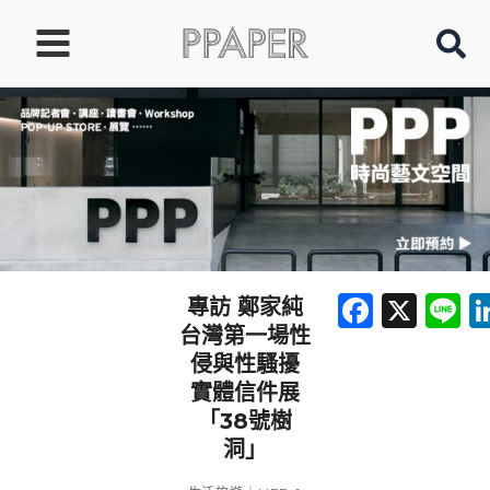
跳
至
主
要
內
容
Faceb
X
L
專訪 鄭家純
台灣第一場性
侵與性騷擾
實體信件展
「38號樹
洞」