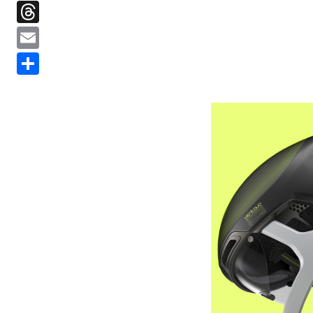
Threads
Email
分
享