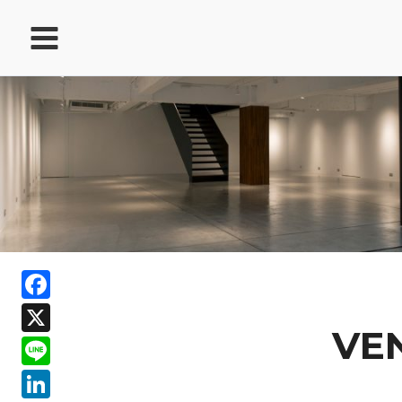
跳
至
主
要
內
容
ook
Facebook
In
X
ds
VE
Line
LinkedIn