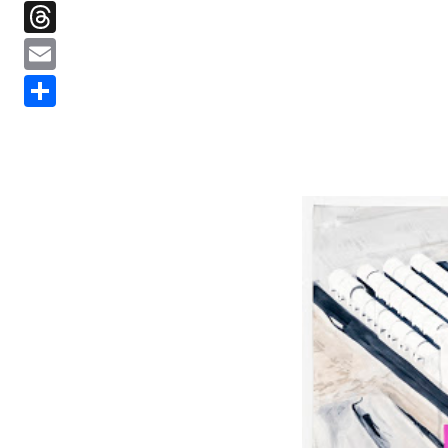
Threads
Email
分
享