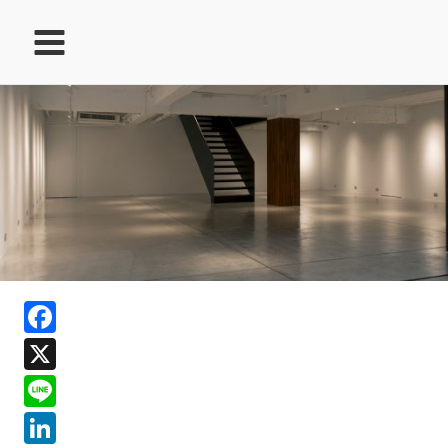
跳
至
主
要
內
容
ook
Facebook
In
X
ds
Line
LinkedIn