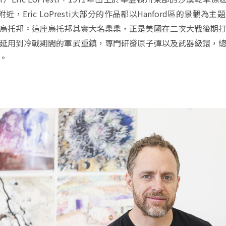
區附近，Eric LoPresti大部分的作品都以Hanford區的景觀
烏托邦。這座烏托邦其實大名鼎鼎，正是美國在二次大戰後期
延用到冷戰期間的軍武重鎮，專門研發原子彈以及武器級鐶，
。