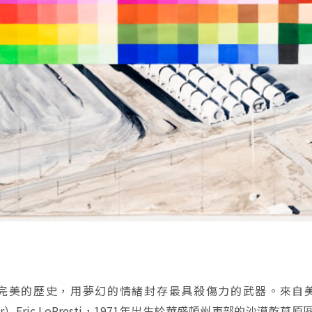
完美的歷史，用夢幻的情緒封存最具殺傷力的武器。來自
ainter）Eric LoPresti，1971年出生於華盛頓州東部的沙漠乾