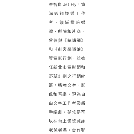
蔡智傑 Jet Fly。資
深影視娛樂工作
者，領域橫跨媒
體、戲院和片商，
曾參與《總舖師》
和《刺客聶隱娘》
等電影行銷，並擔
任新北市電影節和
野草計劃之行銷統
籌。嗜嗑文字、影
像和音樂，現為自
由文字工作者及新
手編劇，夢想是可
以在台上領獎感謝
老爸老媽。合作聯