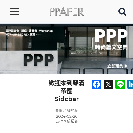
跳
至
主
要
內
容
Faceb
X
L
歡迎來到琴酒
帝國
Sidebar
餐廳／咖啡廳
2024-02-26
by
PP 編輯部