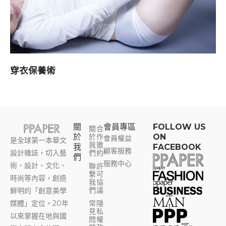
穿衣保養術
關
會員專區​
FOLLOW US
關
合
於
於
作
ON
會員權益
是全球第一本華文
我
邀
我
FACEBOOK
顧客服務
設計雜誌，切入藝
們
約
們
服務中心
術、設計、文化、
聯
許
繫
可
時尚等內容，創造
我
協
們
議
鮮明的「創意美學
媒體」定位。20年
常
隱
見
私
以來掌握在地與國
問
權