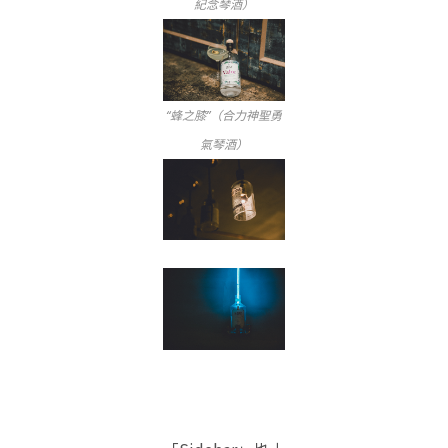
紀念琴酒）
“蜂之膝”（合力神聖勇
氣琴酒）