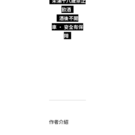
未滿十八歲禁止
飲酒
酒後不開
車 · 安全有保
障
作者介紹