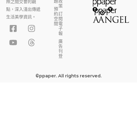
題
政
際之間交會的觀
策
預
點，深入淺出傳遞
約
訂
生活美學資訊。
空
閱
F
Y
I
T
間
電
子
a
o
n
h
報
c
u
s
r
廣
告
e
t
t
e
刊
b
u
a
a
登
o
b
g
d
o
e
r
s
©ppaper. All rights reserved.
k
a
-
m
s
q
u
a
r
e