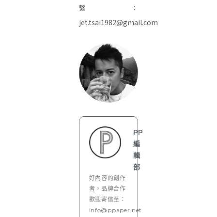
繫：
jet.tsai1982@gmail.com
PP
編
輯
部
好內容的創作
者。品牌合作
歡迎寄信至：
info@ppaper.net