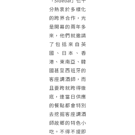
「Sidebar」也十
分熱衷於多樣化
的跨界合作，光
是開幕的兩年多
來，他們就邀請
了包括來自英
國、日本、香
港、東南亞、韓
國甚至西班牙的
客座調酒師，而
且要跨就跨得徹
底，連當日供應
的餐點都會特別
去挖掘客座調酒
師故鄉的特色小
吃。不得不提即