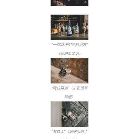
“一個乾淨明亮的地方”
（絲塔朵琴酒）
“阿拉斯加”（小正焙茶
琴酒）
“琴費士”（那吧兩週年