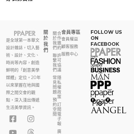
關
會員專區​
FOLLOW US
關
合
於
於
作
ON
會員權益
是全球第一本華文
我
邀
我
FACEBOOK
顧客服務
設計雜誌，切入藝
們
約
們
服務中心
術、設計、文化、
聯
許
繫
可
時尚等內容，創造
我
協
們
議
鮮明的「創意美學
媒體」定位。20年
常
隱
見
私
以來掌握在地與國
問
權
題
政
際之間交會的觀
策
預
點，深入淺出傳遞
約
訂
生活美學資訊。
空
閱
F
Y
I
T
間
電
子
a
o
n
h
報
c
u
s
r
廣