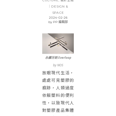
CULTURE
,
設計空間
｜DESIGN &
SPACE
2024-02-26
by
PP 編輯部
永續牙刷 Everloop
by NOS
放眼現代生活，
處處可見塑膠的
痕跡，人類過度
依賴塑料的便利
性，以致現代人
對塑膠產品集體