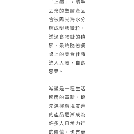
「上癮」。隨手
丟棄的塑膠產品
會被陽光海水分
解成塑膠微粒，
透過食物鏈的積
累，最終隨著餐
桌上的美食佳餚
進入人體，自食
惡果。
減塑是一種生活
態度的革新，優
先選擇環境友善
的產品逐漸成為
許多人日常力行
的價值，也有更