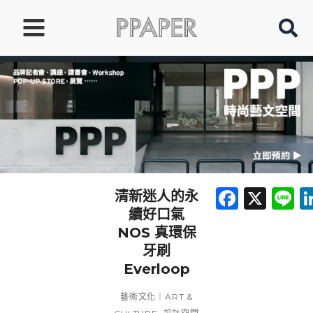
跳
至
主
要
內
容
Faceb
X
L
清新迷人的永
續好口氣
NOS 真環保
牙刷
Everloop
藝術文化｜ART &