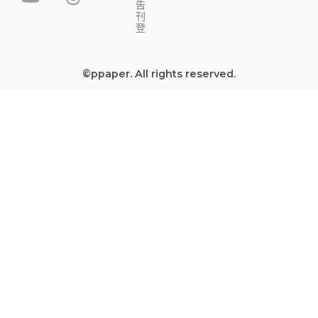
告
e
t
t
e
刊
b
u
a
a
登
o
b
g
d
o
e
r
s
©ppaper. All rights reserved.
k
a
-
m
s
q
u
a
r
e