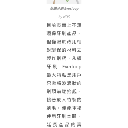
永續牙刷 Everloop
by NOS
目前市面上不無
環保牙刷產品，
但僅限於改用相
對環保的材料去
製作刷柄，永續
牙刷 Everloop
最大特點是用戶
只需將波浪狀的
刷頭前端抬起，
接著放入竹製的
刷毛，便能重複
使用牙刷本體，
延長產品的壽