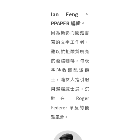
Ian Feng。
PPAPER 編輯。
因為攝影而開始書
寫的文字工作者，
難以抗拒酸質明亮
的淺焙咖啡，每晚
準時收聽酷派爵
士，隨友人指引服
用泥煤威士忌，沉
醉在 Roger
Federer 單反的優
雅風骨。