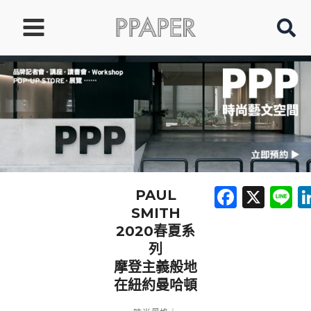
跳
至
主
要
內
容
Faceb
X
L
PAUL
SMITH
2020春夏系
列
摩登主義般地
在紐約曼哈頓