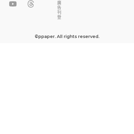
c
u
s
r
廣
告
e
t
t
e
刊
b
u
a
a
登
o
b
g
d
o
e
r
s
©ppaper. All rights reserved.
k
a
-
m
s
q
u
a
r
e