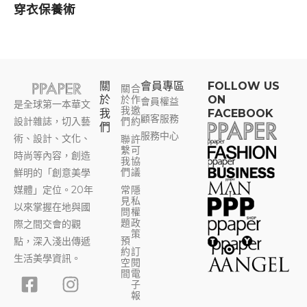
穿衣保養術
關
會員專區​
FOLLOW US
關
合
於
於
作
ON
會員權益
是全球第一本華文
我
邀
我
FACEBOOK
顧客服務
設計雜誌，切入藝
們
約
們
服務中心
術、設計、文化、
聯
許
繫
可
時尚等內容，創造
我
協
們
議
鮮明的「創意美學
媒體」定位。20年
常
隱
見
私
以來掌握在地與國
問
權
題
政
際之間交會的觀
策
預
點，深入淺出傳遞
約
訂
生活美學資訊。
空
閱
F
Y
I
T
間
電
子
a
o
n
h
報