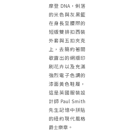
摩登 DNA，俐落
的米色與灰黑籃
在身長至腰際的
短版雙排扣西裝
外套與五扣夾克
上，去簡約著間
歇露出的網版印
刷花卉以及充滿
強烈電子色調的
漆面黃色鞋履，
這是英國服裝設
計師 Paul Smith
先生記憶中拼貼
的紐約現代風格
爵士樂章。