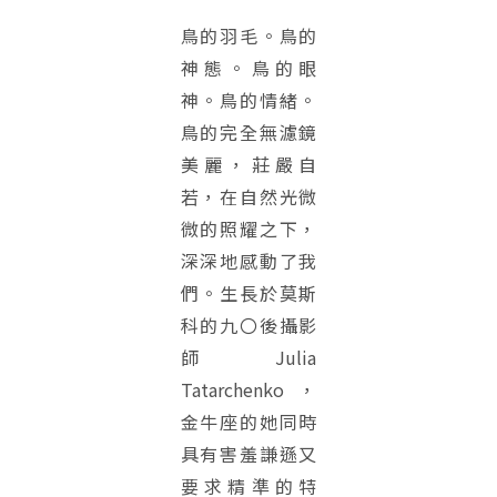
鳥的羽毛。鳥的
神態。鳥的眼
神。鳥的情緒。
鳥的完全無濾鏡
美麗，莊嚴自
若，在自然光微
微的照耀之下，
深深地感動了我
們。生長於莫斯
科的九〇後攝影
師Julia
Tatarchenko，
金牛座的她同時
具有害羞謙遜又
要求精準的特