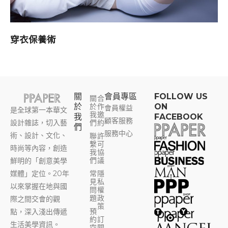
穿衣保養術
關
會員專區​
FOLLOW US
關
合
於
於
作
ON
會員權益
是全球第一本華文
我
邀
我
FACEBOOK
顧客服務
設計雜誌，切入藝
們
約
們
服務中心
術、設計、文化、
聯
許
繫
可
時尚等內容，創造
我
協
們
議
鮮明的「創意美學
媒體」定位。20年
常
隱
見
私
以來掌握在地與國
問
權
題
政
際之間交會的觀
策
預
點，深入淺出傳遞
約
訂
生活美學資訊。
空
閱