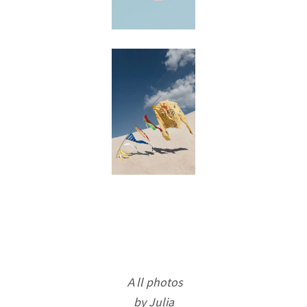
Ａll photos
by Julia