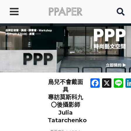
跳
至
主
要
內
容
Faceb
X
L
鳥兒不會戴面
具
專訪莫斯科九
〇後攝影師
Julia
Tatarchenko