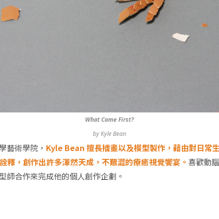
What Came First?
by Kyle Bean
學藝術學院，
Kyle Bean 擅長插畫以及模型製作，藉由對日
詮釋，創作出許多渾然天成，不艱澀的療癒視覺饗宴。
喜歡動
型師合作來完成他的個人創作企劃。