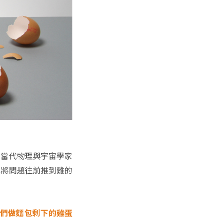
，當代物理與宇宙學家
或將問題往前推到雞的
用他們做麵包剩下的雞蛋