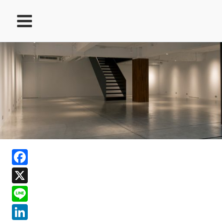
跳
至
主
要
內
容
ook
Facebook
In
X
ds
Line
LinkedIn