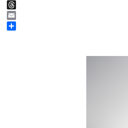
Threads
Email
分
享