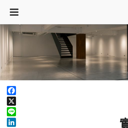
跳
至
主
要
內
容
ook
Facebook
In
X
ds
Line
LinkedIn