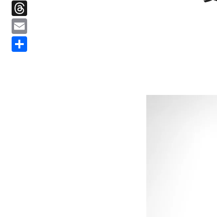
Threads
Email
分
享