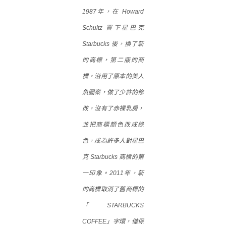
1987年，在 Howard
Schultz 買下星巴克
Starbucks 後，換了新
的商標，第二版的商
標，沿用了原本的美人
魚圖案，做了少許的修
改，沒有了赤裸乳房，
並把商標顏色改成綠
色，成為許多人對星巴
克 Starbucks 商標的第
一印象。2011年，新
的商標取消了舊商標的
「STARBUCKS
COFFEE」字環，僅保