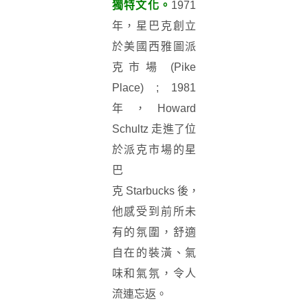
獨特文化。
1971
年，星巴克創立
於美國西雅圖派
克市場 (Pike
Place) ; 1981
年，
Howard
Schultz 走進了位
於派克市場的
星
巴
克
Starbucks
後，
他感受到前所未
有的氛圍，舒適
自在的裝潢、氣
味和氣氛，令人
流連忘返。