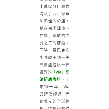
上萬家分店總共
淘汰了九百家獲
利不佳的分店，
遠在南半球澳洲
亦關了總數的二
分之三的店面。
同時，星巴克推
出強調不到一美
元就能泡出一杯
香醇的
「Via」即
溶研磨咖啡
。上
市第一年，Via
品牌便締造1.35
億美元的全球銷
售，欲搶奪規模