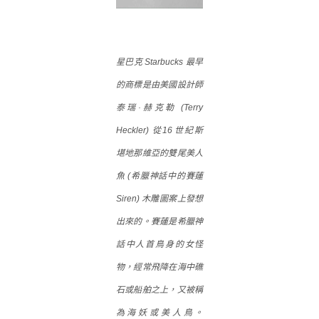
星巴克 Starbucks 最早
的商標是由美國設計師
泰瑞·赫克勒 (Terry
Heckler) 從16世紀斯
堪地那維亞的雙尾美人
魚 (希臘神話中的賽蓮
Siren) 木雕圖案上發想
出來的。賽蓮是希臘神
話中人首鳥身的女怪
物，經常飛降在海中礁
石或船舶之上，又被稱
為海妖或美人鳥。