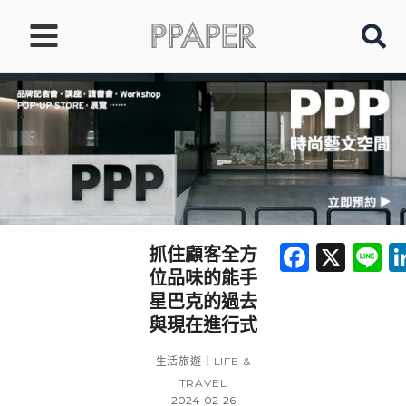
跳
至
主
要
內
容
Faceb
X
L
抓住顧客全方
位品味的能手
星巴克的過去
與現在進行式
生活旅遊｜LIFE &
TRAVEL
2024-02-26