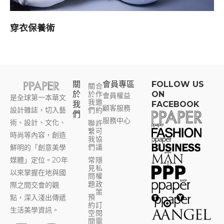
穿衣保養術
關
會員專區​
FOLLOW US
關
合
於
於
作
ON
會員權益
是全球第一本華文
我
邀
我
FACEBOOK
顧客服務
設計雜誌，切入藝
們
約
們
服務中心
術、設計、文化、
聯
許
繫
可
時尚等內容，創造
我
協
們
議
鮮明的「創意美學
媒體」定位。20年
常
隱
見
私
以來掌握在地與國
問
權
題
政
際之間交會的觀
策
預
點，深入淺出傳遞
約
訂
生活美學資訊。
空
閱
F
Y
I
T
間
電