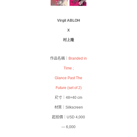
Virgil ABLOH
X
村上隆
作品名稱｜
Branded in
Time ;
Glance Past The
Future (set of 2)
尺寸｜48×40 cm
材質｜Silkscreen
起拍價｜USD 4,000
— 6,000