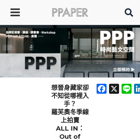
跳
至
主
要
內
容
Faceb
X
L
想晉身藏家卻
不知從哪裡入
手？
羅芙奧冬季線
上拍賣
ALL IN：
Out of