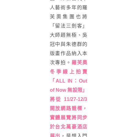
人藝術多年的羅
芙奧集團也將
「留法三劍客」
大師趙無極、吳
冠中與朱德群的
版畫作品納入本
次專拍。
羅芙奧
冬季線上拍賣
「ALL IN：Out
of Now 無設限」
將從 11/27-12/3
開放網路競標，
實體展覽將同步
於台北萬豪酒店
展出
，
是想入門