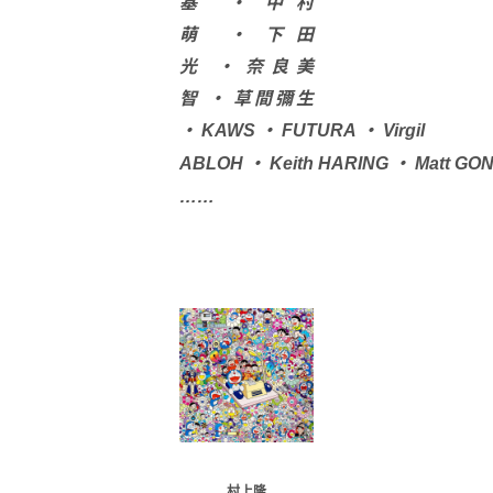
基
·
中村
萌
·
下田
光
·
奈良美
智
·
草間彌生
·
·
·
KAWS
FUTURA
Virgil
·
·
ABLOH
Keith
HARING
Matt
GO
……
村上隆