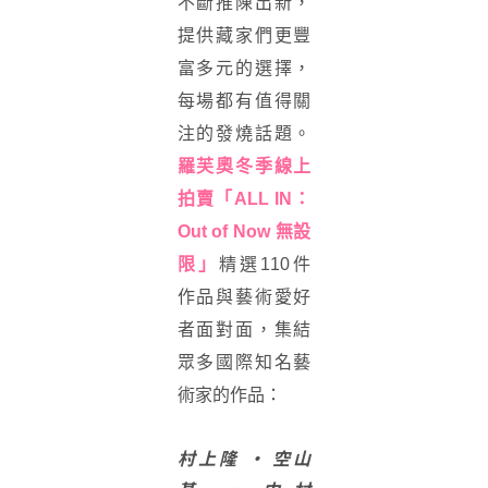
不斷推陳出新，
提供藏家們更豐
富多元的選擇，
每場都有值得關
注的發燒話題。
羅芙奧冬季線上
拍賣「ALL IN：
Out of Now 無設
限」
精選110件
作品與藝術愛好
者面對面，集結
眾多國際知名藝
術家的作品：
村上隆
·
空山