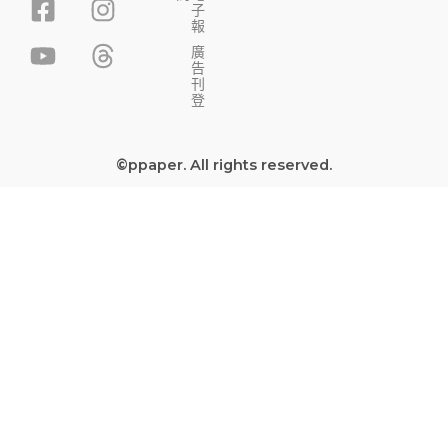
子
a
o
n
h
報
c
u
s
r
廣
告
e
t
t
e
刊
b
u
a
a
登
o
b
g
d
o
e
r
s
©ppaper. All rights reserved.
k
a
-
m
s
q
u
a
r
e