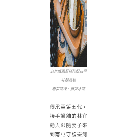
麻芛戚風蛋糕搭配古早
味餞龕糕
麻芛茶凍、麻芛冰茶
傳承至第五代，
接手餅舖的林宜
勳與跟隨妻子來
到南屯守護臺灣