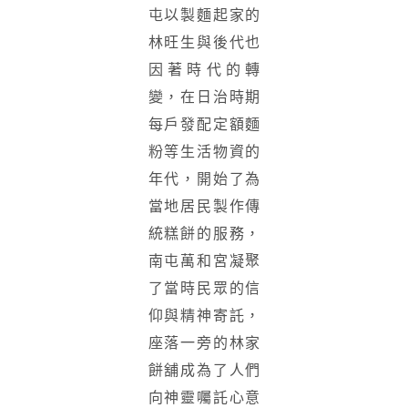
屯以製麵起家的
林旺生與後代也
因著時代的轉
變，在日治時期
每戶發配定額麵
粉等生活物資的
年代，開始了為
當地居民製作傳
統糕餅的服務，
南屯萬和宮凝聚
了當時民眾的信
仰與精神寄託，
座落⼀旁的林家
餅舖成為了人們
向神靈囑託心意