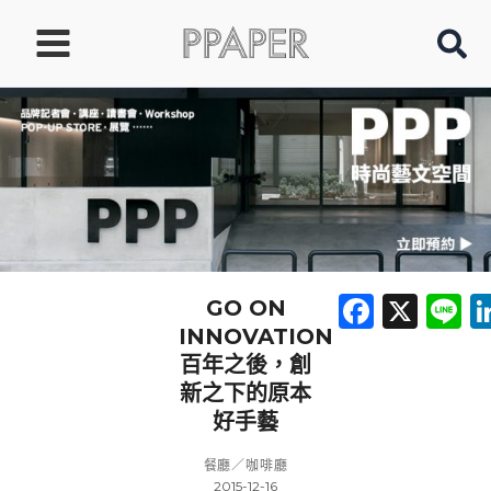
跳
至
主
要
內
容
Faceb
X
L
GO ON
INNOVATION
百年之後，創
新之下的原本
好手藝
餐廳／咖啡廳
2015-12-16