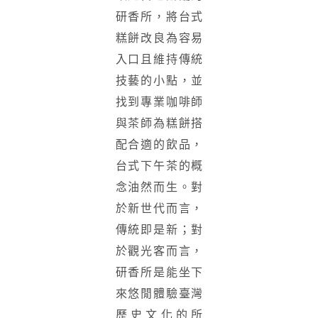
研香所，將台式
糕餅改良為容易
入口且維持傳統
技藝的小點，並
找到專業咖啡師
與茶師為糕餅搭
配合適的飲品，
台式下午茶的概
念油然而生。對
於新世代而言，
傳統即是新；對
於觀光客而言，
研香所是能坐下
來悠閒體驗臺灣
歷史文化的所