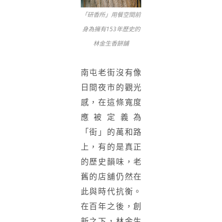
「研香所」用餐空間前
身為擁有153年歷史的
林金生香餅舖
南屯老街沒有像
日間夜市的觀光
感，在這條寬度
應被定義為
「街」的萬和路
上，有的是真正
的歷史韻味，老
舊的店舖仍然在
此與時代抗衡。
在百年之後，創
新之下，林金生