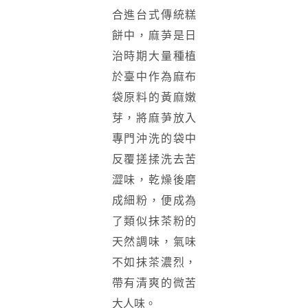
合進台式傳統糕
餅中，麻芛是日
治時期大量種植
於臺中作為麻布
袋原料的黃麻嫩
芽，將麻芛放入
專門沖洗的袋中
反覆搓揉洗去苦
澀味，乾燥後磨
成細粉，便成為
了類似抹茶粉的
天然調味，氣味
不如抹茶濃烈，
帶有清爽的微苦
大人味。