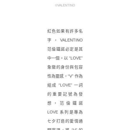
©VALENTINO
紅色如果有許多名
字，VALENTINO
范倫鐵諾必定是其
中一個。以 “LOVE”
象徵的身份與包容
性為靈感，“V” 作為
組成 “LOVE” 一詞
的重要記號為發
想，范倫鐵諾
LOVE 系列是專為
七夕打造的愛情通
關密語，將 “V” 的