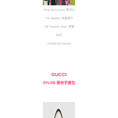
Stella McCartney 推出以
The Beatles 為靈感的
“All Together Now” 膠囊
系列
©Stella McCartney
GUCCI
SYLVIE 迷你手提包