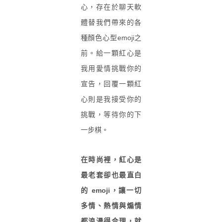
心，存在於聊天軟
體替我們帶來的各
種顏色心型emoji之
前。給一顆紅心是
我用愛情挑戰你的
宣告，回覆一顆紅
心則是我接受你的
挑戰，等待你的下
一步棋。
在時尚裡，紅心是
最老套卻也最直白
的 emoji，讓一切
多情、熱情與煽情
都浪漫得合理，就