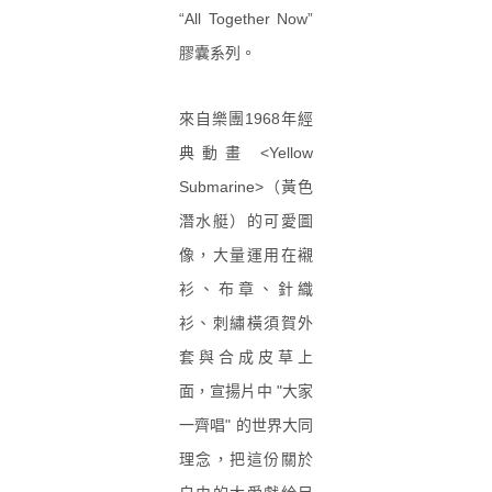
“All Together Now”
膠囊系列。
來自樂團1968年經
典動畫 <Yellow
Submarine>（
黃色
潛水艇）的可愛圖
像，大量運用在襯
衫、布章、針織
衫、刺繡橫須賀外
套與合成皮草上
面，宣揚片中 "大家
一齊唱" 的世界大同
理念，把這份關於