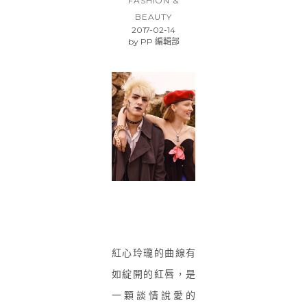
FASHION &
BEAUTY
2017-02-14
by
PP 編輯部
紅心玲瓏的曲線有
如綻開的紅唇，是
一顆談情說愛的