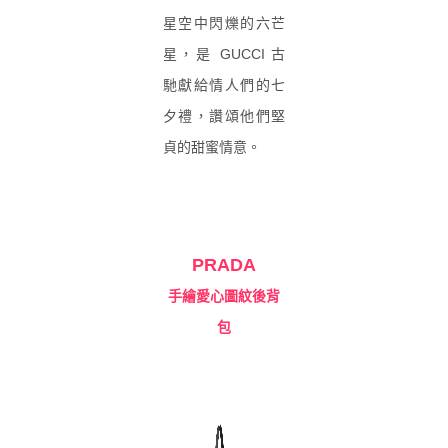
星空中閃爍的六芒
星，是 GUCCI 古
馳獻給情人們的七
夕禮，讚頌他們堅
貞的甜蜜情意。
PRADA
手繪愛心圖紋後背
包