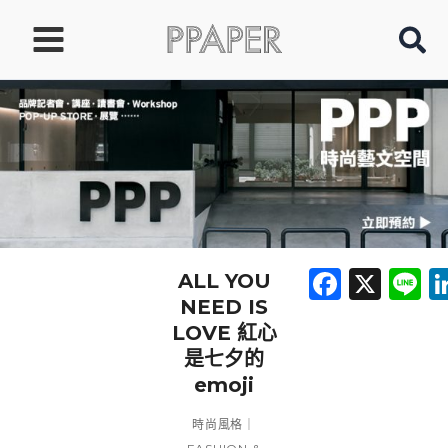
跳
至
主
要
內
容
Faceb
X
L
ALL YOU
NEED IS
LOVE 紅心
是七夕的
emoji
時尚風格｜